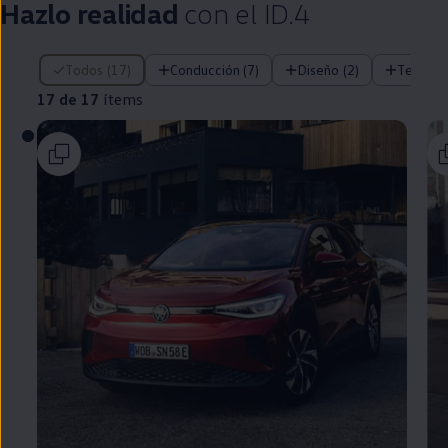
Hazlo realidad
con el
ID.4
17 de 17 ítems
Todos (17)
Conducción (7)
Diseño (2)
Tecnolo
17 de 17
ítems