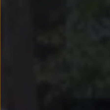
Passat
Tiguan
Touareg
Touran
t-roc-1
Asistencia en carretera