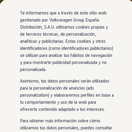
Modelos y configurador
Nuevo ID. Cross
Te informamos que a través de este sitio web
Vehículos Comerciales
gestionado por Volkswagen Group España
Compra y ofertas
Distribución, S.A.U. utilizamos cookies propias y
Ir
Ir
Volkswagen nuevo en stock
directamente
directamente
Volkswagen de ocasión
de terceros técnicas, de personalización,
Aceleración
al contenido
al pie de
Financiación
analíticas y publicitarias. Estas cookies y otros
página
My Renting
identificadores (como identificadores publicitarios)
My Way
De 0 a 100
en
4,5
Seguros
se utilizan para analizar tus hábitos de navegación
Empresas
y para mostrarte publicidad personalizada y no
Autoescuelas
segundos
personalizada.
Eléctricos e híbridos
Más sobre eléctricos
Asimismo, tus datos personales serán utilizados
Más sobre híbridos
Plan Auto +
para la personalización de anuncios (ads
Además de eficiente, potente y fácil de conducir,
nuestro
CAE
personalization) y elaboraremos perfiles en base a
ID.4
es otra cosa: divertido. Sobre todo por su par motor
Etiquetas DGT
tu comportamiento y uso de la web para
instantáneo, que te permite acelerar de 0 a 100km/h
en
Simulador de autonomía, carga y ahorro
Carga y autonomía
ofrecerte contenido adaptado a tus intereses.
solo 6,7 segundos o solo 4,5 segundos con su versión
Soluciones de carga
deportiva GTX. Descubrirás una nueva forma de disfrutar
Tarifas de carga
Para obtener más información sobre cómo
mientras conduces.
Carga en casa
utilizamos tus datos personales, puedes consultar
Modos de carga