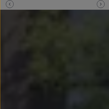
Llantas y neumáticos
Recambios Volkswagen
Accesorios y merchandising
Seguridad
Transporte
Entretenimiento
Personalización
Carga
Merchandising
Todo sobre tu Volkswagen
Tu coche conectado
Luces de advertencia
Manuales del coche
Información sobre EA189
Accede a My Volkswagen
Todo sobre tu Volkswagen
Información sobre Diésel XTL
Suscripción de mantenimiento Long Drive
Modelos anteriores
Beetle
Scirocco
Jetta
Sharan
Golf
Polo