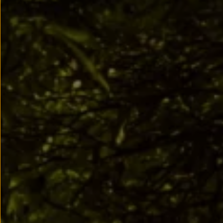
Llantas y neumáticos
Recambios Volkswagen
Accesorios y merchandising
Seguridad
Transporte
Entretenimiento
Personalización
Carga
Merchandising
Todo sobre tu Volkswagen
Tu coche conectado
Luces de advertencia
Manuales del coche
Información sobre EA189
Accede a My Volkswagen
Todo sobre tu Volkswagen
Información sobre Diésel XTL
Suscripción de mantenimiento Long Drive
Modelos anteriores
Beetle
Scirocco
Jetta
Sharan
Golf
Polo