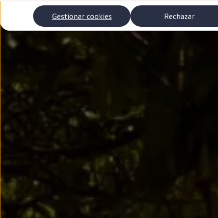
Autonomía
Clientes y posventa
Gestionar cookies
Rechazar
Club Volkswagen
Ofertas posventa
Eventos y experiencias
Beneficios Volkswagen
Asistencia en carretera
Servicios de movilidad
Garantía del fabricante
Beneficios del taller oficial
Rent-a-Car
Servicios digitales
Buscar servicios para tu modelo
Volkswagen Apps, inicio de sesión y tienda
Conectar el móvil con el vehículo
Actualizaciones del software, los mapas y las e
Mantenimiento y reparaciones
Revisiones e ITV
Aceite y líquidos del motor
Baterías
Frenos
Motor y chasis
Aire acondicionado y filtros
Faros y lunas
Carrocería y pintura