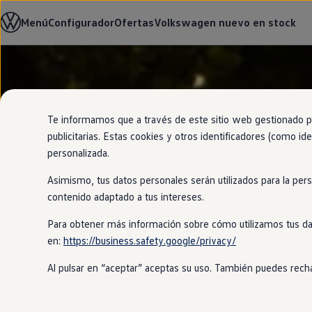
Modelos y configurador
Menú
Configurador
Ofertas
Volkswagen nuevo en stock
Nuevo ID. Cross
Vehículos Comerciales
Compra y ofertas
Volkswagen nuevo en stock
Ir
Ir
Volkswagen de ocasión
directamente
directamente
Financiación
al contenido
al pie de
My Renting
página
My Way
Te informamos que a través de este sitio web gestionado por
Seguros
publicitarias. Estas cookies y otros identificadores (como ide
Empresas
personalizada.
Autoescuelas
Eléctricos e híbridos
Asimismo, tus datos personales serán utilizados para la per
Más sobre eléctricos
Más sobre híbridos
contenido adaptado a tus intereses.
Plan Auto +
CAE
Para obtener más información sobre cómo utilizamos tus da
Etiquetas DGT
en:
https://business.safety.google/privacy/
Simulador de autonomía, carga y ahorro
Carga y autonomía
Al pulsar en “aceptar” aceptas su uso. También puedes recha
Soluciones de carga
Tarifas de carga
Carga en casa
Modos de carga