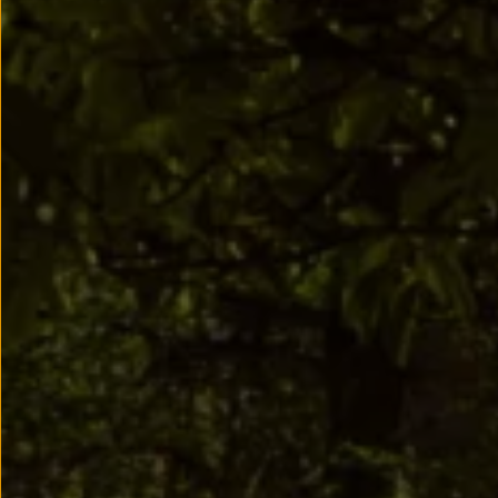
Passat
Tiguan
Touareg
Touran
t-roc-1
Asistencia en carretera