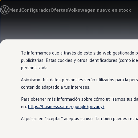
Modelos y configurador
Menú
Configurador
Ofertas
Volkswagen nuevo en stock
Nuevo ID. Cross
Vehículos Comerciales
Compra y ofertas
Volkswagen nuevo en stock
Ir
Ir
Volkswagen de ocasión
directamente
directamente
Financiación
al contenido
al pie de
My Renting
página
My Way
Te informamos que a través de este sitio web gestionado por
Seguros
publicitarias. Estas cookies y otros identificadores (como ide
Empresas
personalizada.
Autoescuelas
Eléctricos e híbridos
Asimismo, tus datos personales serán utilizados para la per
Más sobre eléctricos
Más sobre híbridos
contenido adaptado a tus intereses.
Plan Auto +
CAE
Para obtener más información sobre cómo utilizamos tus da
Etiquetas DGT
en:
https://business.safety.google/privacy/
Simulador de autonomía, carga y ahorro
Carga y autonomía
Al pulsar en “aceptar” aceptas su uso. También puedes recha
Soluciones de carga
Tarifas de carga
Carga en casa
Modos de carga