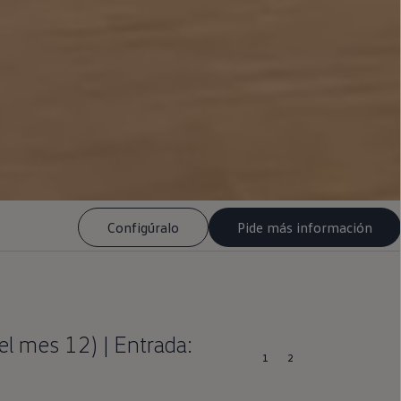
Configúralo
Pide más información
l mes 12) | Entrada:
1
2