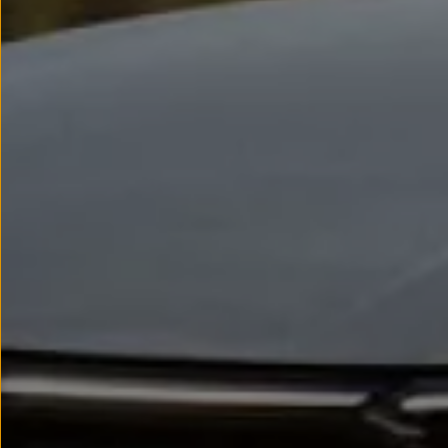
Passat
Tiguan
Touareg
Touran
t-roc-1
Asistencia en carretera