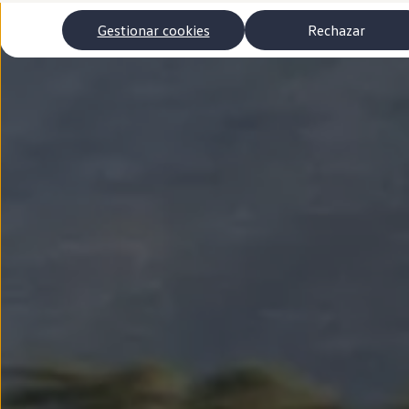
Autonomía
Clientes y posventa
Gestionar cookies
Rechazar
Club Volkswagen
Ofertas posventa
Eventos y experiencias
Beneficios Volkswagen
Asistencia en carretera
Servicios de movilidad
Garantía del fabricante
Beneficios del taller oficial
Rent-a-Car
Servicios digitales
Buscar servicios para tu modelo
Volkswagen Apps, inicio de sesión y tienda
Conectar el móvil con el vehículo
Actualizaciones del software, los mapas y las e
Mantenimiento y reparaciones
Revisiones e ITV
Aceite y líquidos del motor
Baterías
Frenos
Motor y chasis
Aire acondicionado y filtros
Faros y lunas
Carrocería y pintura