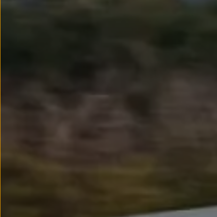
Llantas y neumáticos
Recambios Volkswagen
Accesorios y merchandising
Seguridad
Transporte
Entretenimiento
Personalización
Carga
Merchandising
Todo sobre tu Volkswagen
Tu coche conectado
Luces de advertencia
Manuales del coche
Información sobre EA189
Accede a My Volkswagen
Todo sobre tu Volkswagen
Información sobre Diésel XTL
Suscripción de mantenimiento Long Drive
Modelos anteriores
Beetle
Scirocco
Jetta
Sharan
Golf
Polo