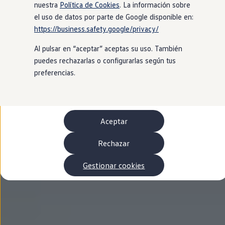
Autonomía
nuestra
Política de Cookies
. La información sobre
Clientes y posventa
el uso de datos por parte de Google disponible en:
Club Volkswagen
https://business.safety.google/privacy/
Ofertas posventa
Eventos y experiencias
Al pulsar en “aceptar” aceptas su uso. También
Beneficios Volkswagen
Asistencia en carretera
puedes rechazarlas o configurarlas según tus
Servicios de movilidad
preferencias.
Garantía del fabricante
Beneficios del taller oficial
Rent-a-Car
Servicios digitales
Buscar servicios para tu modelo
Aceptar
Volkswagen Apps, inicio de sesión y tienda
Conectar el móvil con el vehículo
Actualizaciones del software, los mapas y las e
Rechazar
Mantenimiento y reparaciones
Revisiones e ITV
Gestionar cookies
Aceite y líquidos del motor
Baterías
Frenos
Motor y chasis
Aire acondicionado y filtros
Faros y lunas
Carrocería y pintura