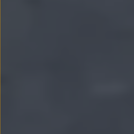
Passat
Tiguan
Touareg
Touran
t-roc-1
Asistencia en carretera