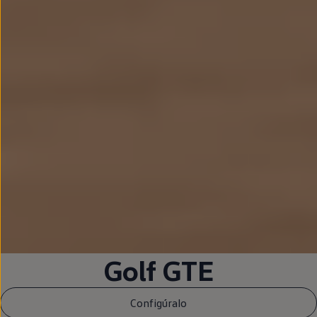
Golf
GTE
Configúralo