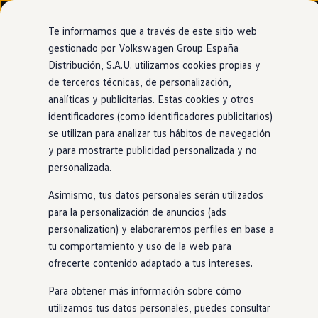
Modelos y configurador
Nuevo ID. Cross
Te informamos que a través de este sitio web
Vehículos Comerciales
gestionado por Volkswagen Group España
Compra y ofertas
Distribución, S.A.U. utilizamos cookies propias y
Ir
Ir
Volkswagen nuevo en stock
directamente
directamente
Volkswagen de ocasión
de terceros técnicas, de personalización,
al contenido
al pie de
Financiación
analíticas y publicitarias. Estas cookies y otros
página
My Renting
identificadores (como identificadores publicitarios)
My Way
Seguros
se utilizan para analizar tus hábitos de navegación
Empresas
y para mostrarte publicidad personalizada y no
Autoescuelas
personalizada.
Eléctricos e híbridos
Más sobre eléctricos
Asimismo, tus datos personales serán utilizados
Más sobre híbridos
Plan Auto +
para la personalización de anuncios (ads
CAE
personalization) y elaboraremos perfiles en base a
Etiquetas DGT
tu comportamiento y uso de la web para
Simulador de autonomía, carga y ahorro
Carga y autonomía
ofrecerte contenido adaptado a tus intereses.
Soluciones de carga
Tarifas de carga
Para obtener más información sobre cómo
Carga en casa
utilizamos tus datos personales, puedes consultar
Modos de carga