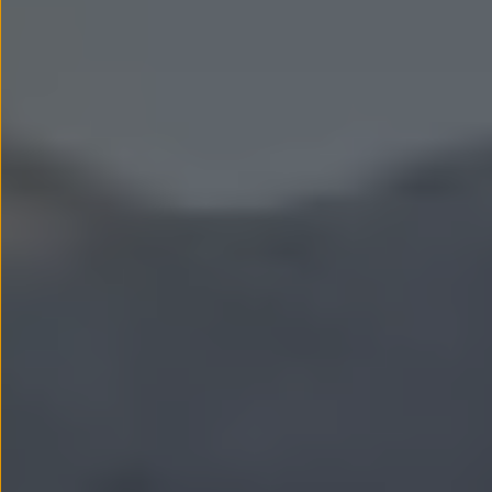
Llantas y neumáticos
Recambios Volkswagen
Accesorios y merchandising
Seguridad
Transporte
Entretenimiento
Personalización
Carga
Merchandising
Todo sobre tu Volkswagen
Tu coche conectado
Luces de advertencia
Manuales del coche
Información sobre EA189
Accede a My Volkswagen
Todo sobre tu Volkswagen
Información sobre Diésel XTL
Suscripción de mantenimiento Long Drive
Modelos anteriores
Beetle
Scirocco
Jetta
Sharan
Golf
Polo