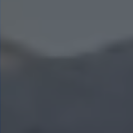
Llantas y neumáticos
Recambios Volkswagen
Accesorios y merchandising
Seguridad
Transporte
Entretenimiento
Personalización
Carga
Merchandising
Todo sobre tu Volkswagen
Tu coche conectado
Luces de advertencia
Manuales del coche
Información sobre EA189
Accede a My Volkswagen
Todo sobre tu Volkswagen
Información sobre Diésel XTL
Suscripción de mantenimiento Long Drive
Modelos anteriores
Beetle
Scirocco
Jetta
Sharan
Golf
Polo