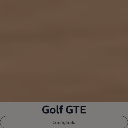
Golf
GTE
Configúralo