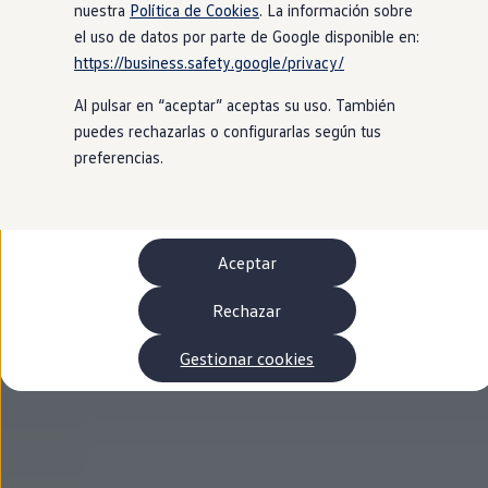
Autonomía
nuestra
Política de Cookies
. La información sobre
Clientes y posventa
el uso de datos por parte de Google disponible en:
Club Volkswagen
https://business.safety.google/privacy/
Ofertas posventa
Eventos y experiencias
Al pulsar en “aceptar” aceptas su uso. También
Beneficios Volkswagen
Asistencia en carretera
puedes rechazarlas o configurarlas según tus
Servicios de movilidad
preferencias.
Garantía del fabricante
Beneficios del taller oficial
Rent-a-Car
Servicios digitales
Buscar servicios para tu modelo
Aceptar
Volkswagen Apps, inicio de sesión y tienda
Conectar el móvil con el vehículo
Actualizaciones del software, los mapas y las e
Rechazar
Mantenimiento y reparaciones
Revisiones e ITV
Gestionar cookies
Aceite y líquidos del motor
Baterías
Frenos
Motor y chasis
Aire acondicionado y filtros
Faros y lunas
Carrocería y pintura