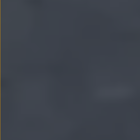
Passat
Tiguan
Touareg
Touran
t-roc-1
Asistencia en carretera