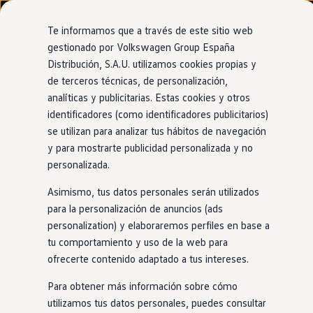
Modelos y configurador
Nuevo ID. Cross
Te informamos que a través de este sitio web
Vehículos Comerciales
gestionado por Volkswagen Group España
Compra y ofertas
Distribución, S.A.U. utilizamos cookies propias y
Ir
Ir
Volkswagen nuevo en stock
directamente
directamente
Volkswagen de ocasión
de terceros técnicas, de personalización,
al contenido
al pie de
Financiación
analíticas y publicitarias. Estas cookies y otros
página
My Renting
identificadores (como identificadores publicitarios)
My Way
Seguros
se utilizan para analizar tus hábitos de navegación
Empresas
y para mostrarte publicidad personalizada y no
Autoescuelas
personalizada.
Eléctricos e híbridos
Más sobre eléctricos
Asimismo, tus datos personales serán utilizados
Más sobre híbridos
Plan Auto +
para la personalización de anuncios (ads
CAE
personalization) y elaboraremos perfiles en base a
Etiquetas DGT
tu comportamiento y uso de la web para
Simulador de autonomía, carga y ahorro
Carga y autonomía
ofrecerte contenido adaptado a tus intereses.
Soluciones de carga
Tarifas de carga
Para obtener más información sobre cómo
Carga en casa
utilizamos tus datos personales, puedes consultar
Modos de carga