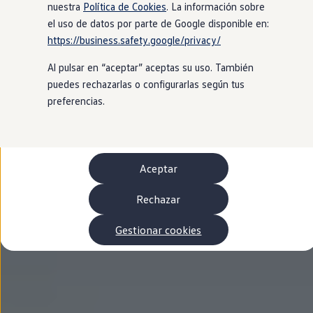
Autonomía
nuestra
Política de Cookies
. La información sobre
Clientes y posventa
el uso de datos por parte de Google disponible en:
Club Volkswagen
https://business.safety.google/privacy/
Ofertas posventa
Eventos y experiencias
Al pulsar en “aceptar” aceptas su uso. También
Beneficios Volkswagen
Asistencia en carretera
puedes rechazarlas o configurarlas según tus
Servicios de movilidad
preferencias.
Garantía del fabricante
Beneficios del taller oficial
Rent-a-Car
Servicios digitales
Buscar servicios para tu modelo
Aceptar
Volkswagen Apps, inicio de sesión y tienda
Conectar el móvil con el vehículo
Actualizaciones del software, los mapas y las e
Rechazar
Mantenimiento y reparaciones
Revisiones e ITV
Gestionar cookies
Aceite y líquidos del motor
Baterías
Frenos
Motor y chasis
Aire acondicionado y filtros
Faros y lunas
Carrocería y pintura