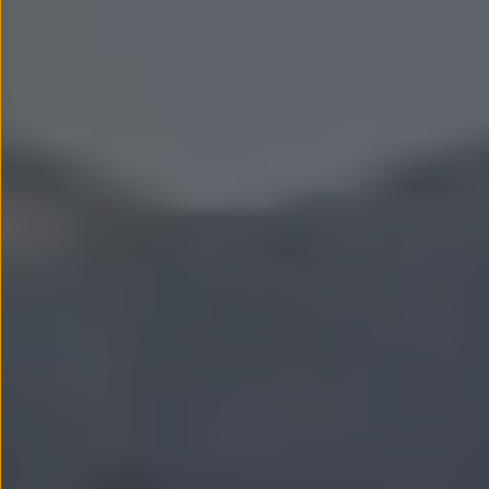
Llantas y neumáticos
Recambios Volkswagen
Accesorios y merchandising
Seguridad
Transporte
Entretenimiento
Personalización
Carga
Merchandising
Todo sobre tu Volkswagen
Tu coche conectado
Luces de advertencia
Manuales del coche
Información sobre EA189
Accede a My Volkswagen
Todo sobre tu Volkswagen
Información sobre Diésel XTL
Suscripción de mantenimiento Long Drive
Modelos anteriores
Beetle
Scirocco
Jetta
Sharan
Golf
Polo