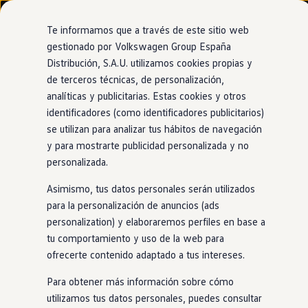
Modelos y configurador
Nuevo ID. Cross
Te informamos que a través de este sitio web
Vehículos Comerciales
gestionado por Volkswagen Group España
Compra y ofertas
Distribución, S.A.U. utilizamos cookies propias y
Ir
Ir
Volkswagen nuevo en stock
directamente
directamente
Volkswagen de ocasión
de terceros técnicas, de personalización,
al contenido
al pie de
Financiación
analíticas y publicitarias. Estas cookies y otros
página
My Renting
identificadores (como identificadores publicitarios)
My Way
Seguros
se utilizan para analizar tus hábitos de navegación
Empresas
y para mostrarte publicidad personalizada y no
Autoescuelas
personalizada.
Eléctricos e híbridos
Más sobre eléctricos
Asimismo, tus datos personales serán utilizados
Más sobre híbridos
Plan Auto +
para la personalización de anuncios (ads
CAE
personalization) y elaboraremos perfiles en base a
Etiquetas DGT
tu comportamiento y uso de la web para
Simulador de autonomía, carga y ahorro
Carga y autonomía
ofrecerte contenido adaptado a tus intereses.
Soluciones de carga
Tarifas de carga
Para obtener más información sobre cómo
Carga en casa
utilizamos tus datos personales, puedes consultar
Modos de carga