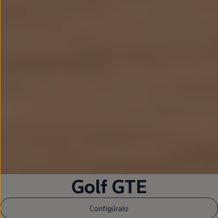
Golf
GTE
Configúralo