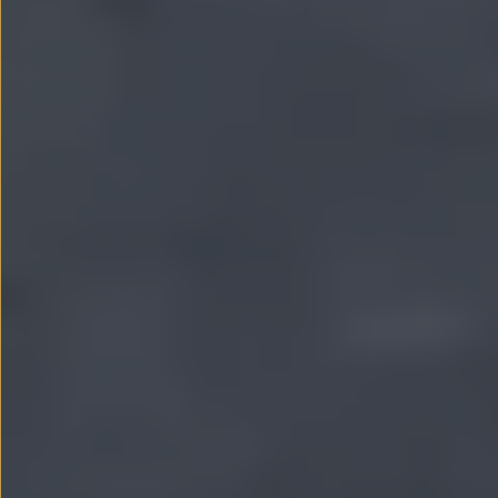
Passat
Tiguan
Touareg
Touran
t-roc-1
Asistencia en carretera