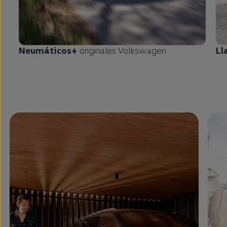
Neumáticos+
originales
Volkswagen
Ll
Enable fullscreen mode