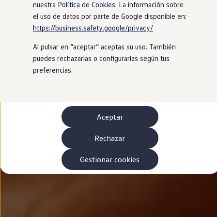
Autonomía
nuestra
Política de Cookies
. La información sobre
Clientes y posventa
el uso de datos por parte de Google disponible en:
Club Volkswagen
https://business.safety.google/privacy/
Ofertas posventa
Eventos y experiencias
Al pulsar en “aceptar” aceptas su uso. También
Beneficios Volkswagen
Asistencia en carretera
puedes rechazarlas o configurarlas según tus
Servicios de movilidad
preferencias.
Garantía del fabricante
Beneficios del taller oficial
Rent-a-Car
Servicios digitales
Buscar servicios para tu modelo
Aceptar
Volkswagen Apps, inicio de sesión y tienda
Conectar el móvil con el vehículo
Actualizaciones del software, los mapas y las e
Rechazar
Mantenimiento y reparaciones
Revisiones e ITV
Gestionar cookies
Aceite y líquidos del motor
Baterías
Frenos
Motor y chasis
Aire acondicionado y filtros
Faros y lunas
Carrocería y pintura