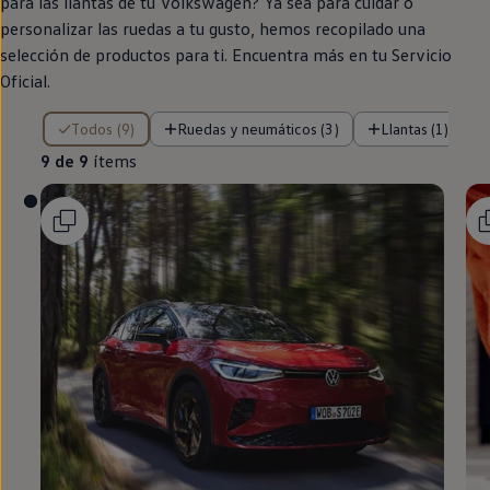
para las llantas de tu
Volkswagen
? Ya sea para cuidar o
personalizar las ruedas a tu gusto, hemos recopilado una
selección de productos para ti. Encuentra más
en
tu Servicio
Oficial.
9 de 9 ítems
Todos (9)
Ruedas y neumáticos (3)
Llantas (1)
9 de 9
ítems