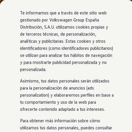
Modelos y configurador
Nuevo ID. Cross
Te informamos que a través de este sitio web
Vehículos Comerciales
gestionado por Volkswagen Group España
Compra y ofertas
Distribución, S.A.U. utilizamos cookies propias y
Ir
Ir
Volkswagen nuevo en stock
directamente
directamente
Volkswagen de ocasión
de terceros técnicas, de personalización,
al contenido
al pie de
Financiación
analíticas y publicitarias. Estas cookies y otros
página
My Renting
identificadores (como identificadores publicitarios)
My Way
Seguros
se utilizan para analizar tus hábitos de navegación
Empresas
y para mostrarte publicidad personalizada y no
Autoescuelas
personalizada.
Eléctricos e híbridos
Más sobre eléctricos
Asimismo, tus datos personales serán utilizados
Más sobre híbridos
Plan Auto +
para la personalización de anuncios (ads
CAE
personalization) y elaboraremos perfiles en base a
Etiquetas DGT
tu comportamiento y uso de la web para
Simulador de autonomía, carga y ahorro
Carga y autonomía
ofrecerte contenido adaptado a tus intereses.
Soluciones de carga
Tarifas de carga
Para obtener más información sobre cómo
Carga en casa
utilizamos tus datos personales, puedes consultar
Modos de carga