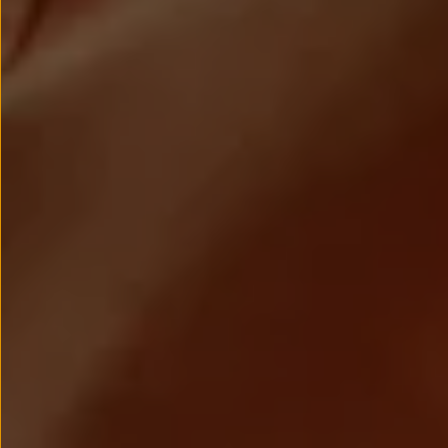
Passat
Tiguan
Touareg
Touran
t-roc-1
Asistencia en carretera