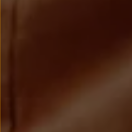
Llantas y neumáticos
Recambios Volkswagen
Accesorios y merchandising
Seguridad
Transporte
Entretenimiento
Personalización
Carga
Merchandising
Todo sobre tu Volkswagen
Tu coche conectado
Luces de advertencia
Manuales del coche
Información sobre EA189
Accede a My Volkswagen
Todo sobre tu Volkswagen
Información sobre Diésel XTL
Suscripción de mantenimiento Long Drive
Modelos anteriores
Beetle
Scirocco
Jetta
Sharan
Golf
Polo