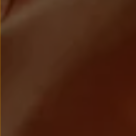
Passat
Tiguan
Touareg
Touran
t-roc-1
Asistencia en carretera