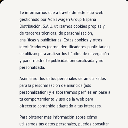
Modelos y configurador
Nuevo ID. Cross
Te informamos que a través de este sitio web
Vehículos Comerciales
gestionado por Volkswagen Group España
Compra y ofertas
Distribución, S.A.U. utilizamos cookies propias y
Ir
Ir
Volkswagen nuevo en stock
directamente
directamente
Volkswagen de ocasión
de terceros técnicas, de personalización,
al contenido
al pie de
Financiación
analíticas y publicitarias. Estas cookies y otros
página
My Renting
identificadores (como identificadores publicitarios)
My Way
Seguros
se utilizan para analizar tus hábitos de navegación
Empresas
y para mostrarte publicidad personalizada y no
Autoescuelas
personalizada.
Eléctricos e híbridos
Más sobre eléctricos
Asimismo, tus datos personales serán utilizados
Más sobre híbridos
Plan Auto +
para la personalización de anuncios (ads
CAE
personalization) y elaboraremos perfiles en base a
Etiquetas DGT
tu comportamiento y uso de la web para
Simulador de autonomía, carga y ahorro
Carga y autonomía
ofrecerte contenido adaptado a tus intereses.
Soluciones de carga
Tarifas de carga
Para obtener más información sobre cómo
Carga en casa
utilizamos tus datos personales, puedes consultar
Modos de carga