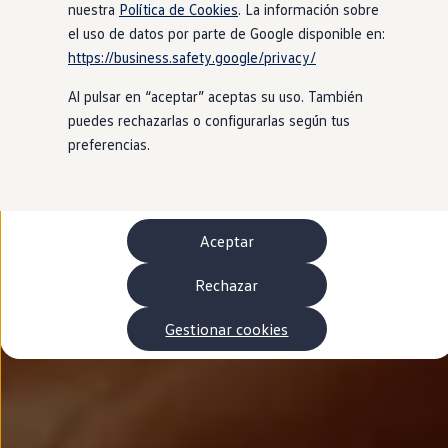
Autonomía
nuestra
Política de Cookies
. La información sobre
Clientes y posventa
el uso de datos por parte de Google disponible en:
Club Volkswagen
https://business.safety.google/privacy/
Ofertas posventa
Eventos y experiencias
Al pulsar en “aceptar” aceptas su uso. También
Beneficios Volkswagen
Asistencia en carretera
puedes rechazarlas o configurarlas según tus
Servicios de movilidad
preferencias.
Garantía del fabricante
Beneficios del taller oficial
Rent-a-Car
Servicios digitales
Buscar servicios para tu modelo
Aceptar
Volkswagen Apps, inicio de sesión y tienda
Conectar el móvil con el vehículo
Actualizaciones del software, los mapas y las e
Rechazar
Mantenimiento y reparaciones
Revisiones e ITV
Gestionar cookies
Aceite y líquidos del motor
Baterías
Frenos
Motor y chasis
Aire acondicionado y filtros
Faros y lunas
Carrocería y pintura