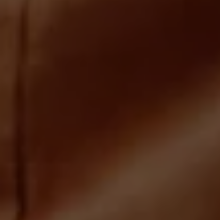
Llantas y neumáticos
Recambios Volkswagen
Accesorios y merchandising
Seguridad
Transporte
Entretenimiento
Personalización
Carga
Merchandising
Todo sobre tu Volkswagen
Tu coche conectado
Luces de advertencia
Manuales del coche
Información sobre EA189
Accede a My Volkswagen
Todo sobre tu Volkswagen
Información sobre Diésel XTL
Suscripción de mantenimiento Long Drive
Modelos anteriores
Beetle
Scirocco
Jetta
Sharan
Golf
Polo