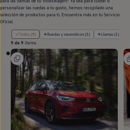
para las llantas de tu
Volkswagen
? Ya sea para cuidar o
personalizar las ruedas a tu gusto, hemos recopilado una
selección de productos para ti. Encuentra más
en
tu Servicio
Oficial.
9 de 9 ítems
Todos (9)
Ruedas y neumáticos (3)
Llantas (1)
9 de 9
ítems