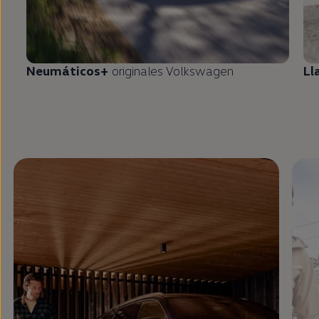
Neumáticos+
originales
Volkswagen
Ll
Enable fullscreen mode