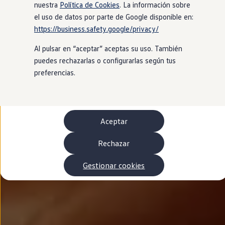
Autonomía
nuestra
Política de Cookies
. La información sobre
Clientes y posventa
el uso de datos por parte de Google disponible en:
Club Volkswagen
https://business.safety.google/privacy/
Ofertas posventa
Eventos y experiencias
Al pulsar en “aceptar” aceptas su uso. También
Beneficios Volkswagen
Asistencia en carretera
puedes rechazarlas o configurarlas según tus
Servicios de movilidad
preferencias.
Garantía del fabricante
Beneficios del taller oficial
Rent-a-Car
Servicios digitales
Buscar servicios para tu modelo
Aceptar
Volkswagen Apps, inicio de sesión y tienda
Conectar el móvil con el vehículo
Actualizaciones del software, los mapas y las e
Rechazar
Mantenimiento y reparaciones
Revisiones e ITV
Gestionar cookies
Aceite y líquidos del motor
Baterías
Frenos
Motor y chasis
Aire acondicionado y filtros
Faros y lunas
Carrocería y pintura