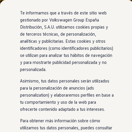
Modelos y configurador
Nuevo ID. Cross
Te informamos que a través de este sitio web
Vehículos Comerciales
gestionado por Volkswagen Group España
Compra y ofertas
Distribución, S.A.U. utilizamos cookies propias y
Ir
Ir
Volkswagen nuevo en stock
directamente
directamente
Volkswagen de ocasión
de terceros técnicas, de personalización,
al contenido
al pie de
Financiación
analíticas y publicitarias. Estas cookies y otros
página
My Renting
identificadores (como identificadores publicitarios)
My Way
Seguros
se utilizan para analizar tus hábitos de navegación
Empresas
y para mostrarte publicidad personalizada y no
Autoescuelas
personalizada.
Eléctricos e híbridos
Más sobre eléctricos
Asimismo, tus datos personales serán utilizados
Más sobre híbridos
Plan Auto +
para la personalización de anuncios (ads
CAE
personalization) y elaboraremos perfiles en base a
Etiquetas DGT
tu comportamiento y uso de la web para
Simulador de autonomía, carga y ahorro
Carga y autonomía
ofrecerte contenido adaptado a tus intereses.
Soluciones de carga
Tarifas de carga
Para obtener más información sobre cómo
Carga en casa
utilizamos tus datos personales, puedes consultar
Modos de carga