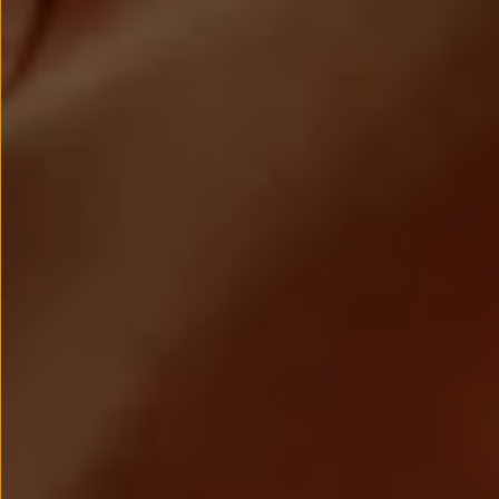
Passat
Tiguan
Touareg
Touran
t-roc-1
Asistencia en carretera