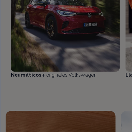
Neumáticos+
originales
Volkswagen
Ll
Enable fullscreen mode