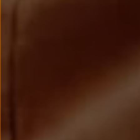
Llantas y neumáticos
Recambios Volkswagen
Accesorios y merchandising
Seguridad
Transporte
Entretenimiento
Personalización
Carga
Merchandising
Todo sobre tu Volkswagen
Tu coche conectado
Luces de advertencia
Manuales del coche
Información sobre EA189
Accede a My Volkswagen
Todo sobre tu Volkswagen
Información sobre Diésel XTL
Suscripción de mantenimiento Long Drive
Modelos anteriores
Beetle
Scirocco
Jetta
Sharan
Golf
Polo