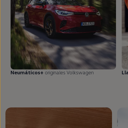
Neumáticos+
originales
Volkswagen
Ll
Enable fullscreen mode