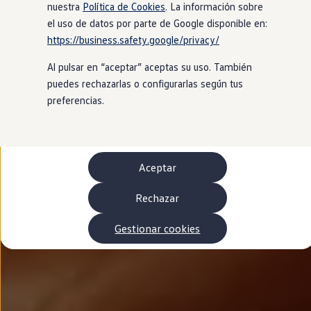
Autonomía
nuestra
Política de Cookies
. La información sobre
Clientes y posventa
el uso de datos por parte de Google disponible en:
Club Volkswagen
https://business.safety.google/privacy/
Ofertas posventa
Eventos y experiencias
Al pulsar en “aceptar” aceptas su uso. También
Beneficios Volkswagen
Asistencia en carretera
puedes rechazarlas o configurarlas según tus
Servicios de movilidad
preferencias.
Garantía del fabricante
Beneficios del taller oficial
Rent-a-Car
Servicios digitales
Buscar servicios para tu modelo
Aceptar
Volkswagen Apps, inicio de sesión y tienda
Conectar el móvil con el vehículo
Actualizaciones del software, los mapas y las e
Rechazar
Mantenimiento y reparaciones
Revisiones e ITV
Gestionar cookies
Aceite y líquidos del motor
Baterías
Frenos
Motor y chasis
Aire acondicionado y filtros
Faros y lunas
Carrocería y pintura