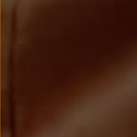
Llantas y neumáticos
Recambios Volkswagen
Accesorios y merchandising
Seguridad
Transporte
Entretenimiento
Personalización
Carga
Merchandising
Todo sobre tu Volkswagen
Tu coche conectado
Luces de advertencia
Manuales del coche
Información sobre EA189
Accede a My Volkswagen
Todo sobre tu Volkswagen
Información sobre Diésel XTL
Suscripción de mantenimiento Long Drive
Modelos anteriores
Beetle
Scirocco
Jetta
Sharan
Golf
Polo