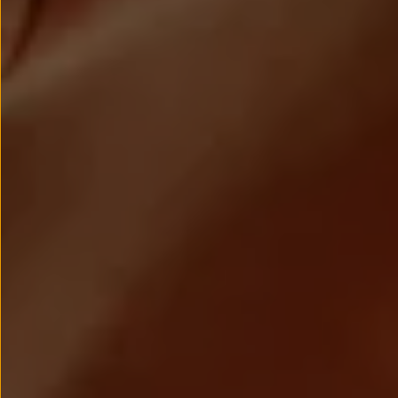
Passat
Tiguan
Touareg
Touran
t-roc-1
Asistencia en carretera