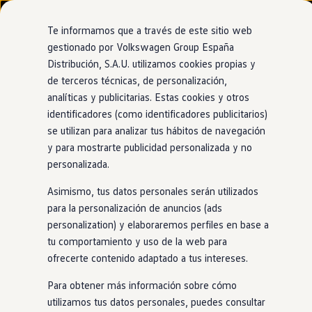
Modelos y configurador
Nuevo ID. Cross
Te informamos que a través de este sitio web
Vehículos Comerciales
gestionado por Volkswagen Group España
Compra y ofertas
Distribución, S.A.U. utilizamos cookies propias y
Ir
Ir
Volkswagen nuevo en stock
directamente
directamente
Volkswagen de ocasión
de terceros técnicas, de personalización,
al contenido
al pie de
Financiación
analíticas y publicitarias. Estas cookies y otros
página
My Renting
identificadores (como identificadores publicitarios)
My Way
Seguros
se utilizan para analizar tus hábitos de navegación
Empresas
y para mostrarte publicidad personalizada y no
Autoescuelas
personalizada.
Eléctricos e híbridos
Más sobre eléctricos
Asimismo, tus datos personales serán utilizados
Más sobre híbridos
Plan Auto +
para la personalización de anuncios (ads
CAE
personalization) y elaboraremos perfiles en base a
Etiquetas DGT
tu comportamiento y uso de la web para
Simulador de autonomía, carga y ahorro
Carga y autonomía
ofrecerte contenido adaptado a tus intereses.
Soluciones de carga
Tarifas de carga
Para obtener más información sobre cómo
Carga en casa
utilizamos tus datos personales, puedes consultar
Modos de carga