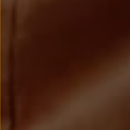
Llantas y neumáticos
Recambios Volkswagen
Accesorios y merchandising
Seguridad
Transporte
Entretenimiento
Personalización
Carga
Merchandising
Todo sobre tu Volkswagen
Tu coche conectado
Luces de advertencia
Manuales del coche
Información sobre EA189
Accede a My Volkswagen
Todo sobre tu Volkswagen
Información sobre Diésel XTL
Suscripción de mantenimiento Long Drive
Modelos anteriores
Beetle
Scirocco
Jetta
Sharan
Golf
Polo