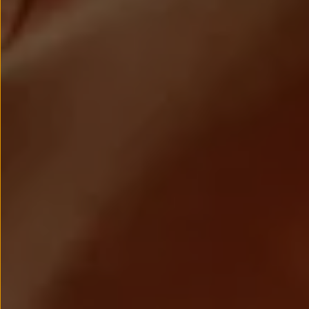
Passat
Tiguan
Touareg
Touran
t-roc-1
Asistencia en carretera