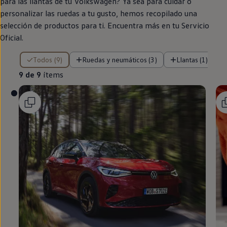
para las llantas de tu
Volkswagen
? Ya sea para cuidar o
personalizar las ruedas a tu gusto, hemos recopilado una
selección de productos para ti. Encuentra más
en
tu Servicio
Oficial.
9 de 9 ítems
Todos (9)
Ruedas y neumáticos (3)
Llantas (1)
9 de 9
ítems