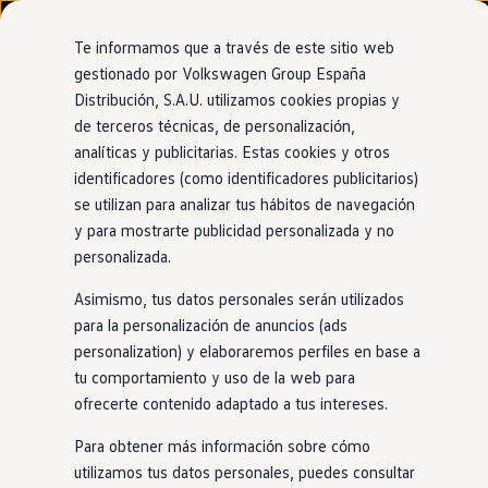
Modelos y configurador
Nuevo ID. Cross
Te informamos que a través de este sitio web
Vehículos Comerciales
gestionado por Volkswagen Group España
Compra y ofertas
Distribución, S.A.U. utilizamos cookies propias y
Ir
Ir
Volkswagen nuevo en stock
directamente
directamente
Volkswagen de ocasión
de terceros técnicas, de personalización,
al contenido
al pie de
Financiación
analíticas y publicitarias. Estas cookies y otros
página
My Renting
identificadores (como identificadores publicitarios)
My Way
Seguros
se utilizan para analizar tus hábitos de navegación
Empresas
y para mostrarte publicidad personalizada y no
Autoescuelas
personalizada.
Eléctricos e híbridos
Más sobre eléctricos
Asimismo, tus datos personales serán utilizados
Más sobre híbridos
Plan Auto +
para la personalización de anuncios (ads
CAE
personalization) y elaboraremos perfiles en base a
Etiquetas DGT
tu comportamiento y uso de la web para
Simulador de autonomía, carga y ahorro
Carga y autonomía
ofrecerte contenido adaptado a tus intereses.
Soluciones de carga
Tarifas de carga
Para obtener más información sobre cómo
Carga en casa
utilizamos tus datos personales, puedes consultar
Modos de carga