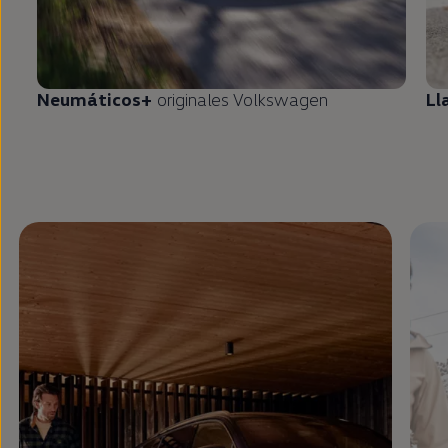
Neumáticos+
originales
Volkswagen
Ll
Enable fullscreen mode