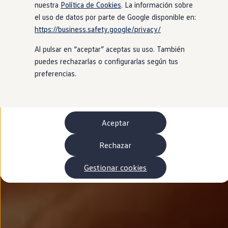
Autonomía
nuestra
Política de Cookies
. La información sobre
Clientes y posventa
el uso de datos por parte de Google disponible en:
Club Volkswagen
https://business.safety.google/privacy/
Ofertas posventa
Eventos y experiencias
Al pulsar en “aceptar” aceptas su uso. También
Beneficios Volkswagen
Asistencia en carretera
puedes rechazarlas o configurarlas según tus
Servicios de movilidad
preferencias.
Garantía del fabricante
Beneficios del taller oficial
Rent-a-Car
Servicios digitales
Buscar servicios para tu modelo
Aceptar
Volkswagen Apps, inicio de sesión y tienda
Conectar el móvil con el vehículo
Actualizaciones del software, los mapas y las e
Rechazar
Mantenimiento y reparaciones
Revisiones e ITV
Gestionar cookies
Aceite y líquidos del motor
Baterías
Frenos
Motor y chasis
Aire acondicionado y filtros
Faros y lunas
Carrocería y pintura