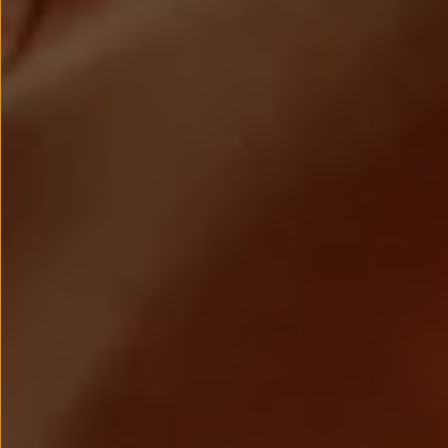
Passat
Tiguan
Touareg
Touran
t-roc-1
Asistencia en carretera