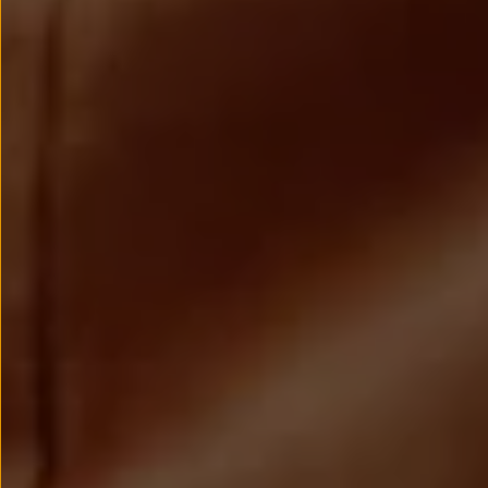
Llantas y neumáticos
Recambios Volkswagen
Accesorios y merchandising
Seguridad
Transporte
Entretenimiento
Personalización
Carga
Merchandising
Todo sobre tu Volkswagen
Tu coche conectado
Luces de advertencia
Manuales del coche
Información sobre EA189
Accede a My Volkswagen
Todo sobre tu Volkswagen
Información sobre Diésel XTL
Suscripción de mantenimiento Long Drive
Modelos anteriores
Beetle
Scirocco
Jetta
Sharan
Golf
Polo