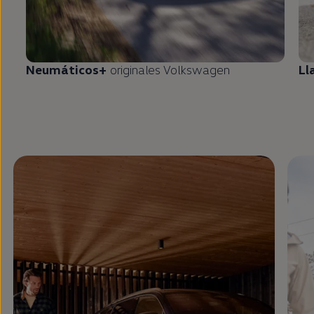
Neumáticos+
originales
Volkswagen
Ll
Enable fullscreen mode