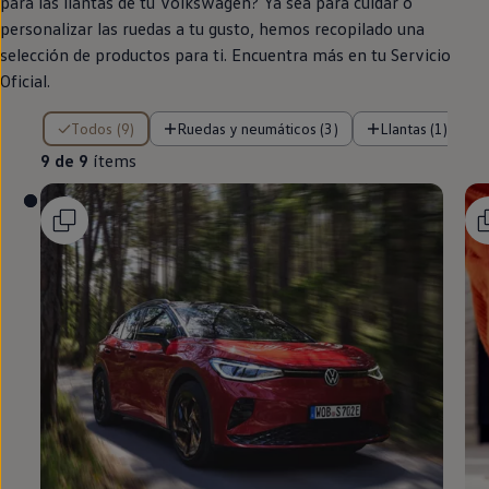
para las llantas de tu
Volkswagen
? Ya sea para cuidar o
personalizar las ruedas a tu gusto, hemos recopilado una
selección de productos para ti. Encuentra más
en
tu Servicio
Oficial.
9 de 9 ítems
Todos (9)
Ruedas y neumáticos (3)
Llantas (1)
9 de 9
ítems