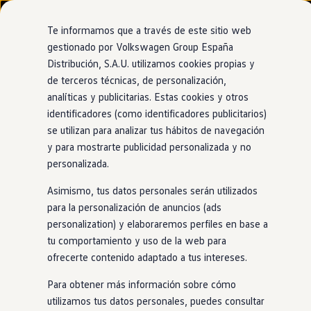
Modelos y configurador
Nuevo ID. Cross
Te informamos que a través de este sitio web
Vehículos Comerciales
gestionado por Volkswagen Group España
Compra y ofertas
Distribución, S.A.U. utilizamos cookies propias y
Ir
Ir
Volkswagen nuevo en stock
directamente
directamente
Volkswagen de ocasión
de terceros técnicas, de personalización,
al contenido
al pie de
Financiación
analíticas y publicitarias. Estas cookies y otros
página
My Renting
identificadores (como identificadores publicitarios)
My Way
Seguros
se utilizan para analizar tus hábitos de navegación
Empresas
y para mostrarte publicidad personalizada y no
Autoescuelas
personalizada.
Eléctricos e híbridos
Más sobre eléctricos
Asimismo, tus datos personales serán utilizados
Más sobre híbridos
Plan Auto +
para la personalización de anuncios (ads
CAE
personalization) y elaboraremos perfiles en base a
Etiquetas DGT
tu comportamiento y uso de la web para
Simulador de autonomía, carga y ahorro
Carga y autonomía
ofrecerte contenido adaptado a tus intereses.
Soluciones de carga
Tarifas de carga
Para obtener más información sobre cómo
Carga en casa
utilizamos tus datos personales, puedes consultar
Modos de carga