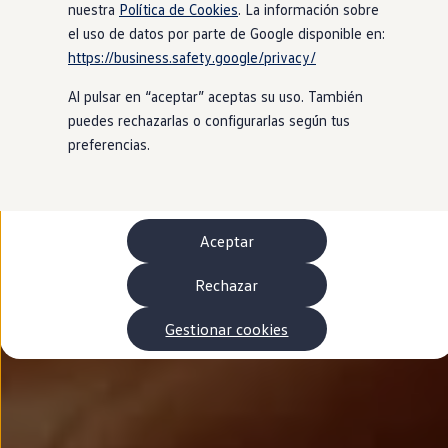
Autonomía
nuestra
Política de Cookies
. La información sobre
Clientes y posventa
el uso de datos por parte de Google disponible en:
Club Volkswagen
https://business.safety.google/privacy/
Ofertas posventa
Eventos y experiencias
Al pulsar en “aceptar” aceptas su uso. También
Beneficios Volkswagen
Asistencia en carretera
puedes rechazarlas o configurarlas según tus
Servicios de movilidad
preferencias.
Garantía del fabricante
Beneficios del taller oficial
Rent-a-Car
Servicios digitales
Buscar servicios para tu modelo
Aceptar
Volkswagen Apps, inicio de sesión y tienda
Conectar el móvil con el vehículo
Actualizaciones del software, los mapas y las e
Rechazar
Mantenimiento y reparaciones
Revisiones e ITV
Gestionar cookies
Aceite y líquidos del motor
Baterías
Frenos
Motor y chasis
Aire acondicionado y filtros
Faros y lunas
Carrocería y pintura