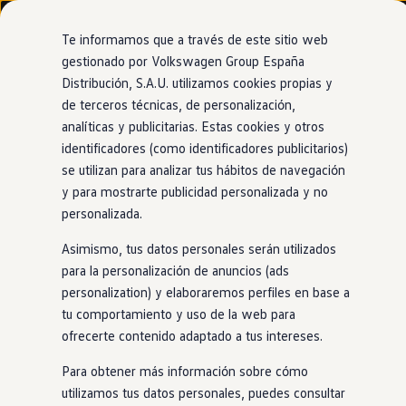
Modelos y configurador
Nuevo ID. Cross
Te informamos que a través de este sitio web
Vehículos Comerciales
gestionado por Volkswagen Group España
Compra y ofertas
Distribución, S.A.U. utilizamos cookies propias y
Ir
Ir
Volkswagen nuevo en stock
directamente
directamente
Volkswagen de ocasión
de terceros técnicas, de personalización,
al contenido
al pie de
Financiación
analíticas y publicitarias. Estas cookies y otros
página
My Renting
identificadores (como identificadores publicitarios)
My Way
Seguros
se utilizan para analizar tus hábitos de navegación
Empresas
y para mostrarte publicidad personalizada y no
Autoescuelas
personalizada.
Eléctricos e híbridos
Más sobre eléctricos
Asimismo, tus datos personales serán utilizados
Más sobre híbridos
Plan Auto +
para la personalización de anuncios (ads
CAE
personalization) y elaboraremos perfiles en base a
Etiquetas DGT
tu comportamiento y uso de la web para
Simulador de autonomía, carga y ahorro
Carga y autonomía
ofrecerte contenido adaptado a tus intereses.
Soluciones de carga
Tarifas de carga
Para obtener más información sobre cómo
Carga en casa
utilizamos tus datos personales, puedes consultar
Modos de carga