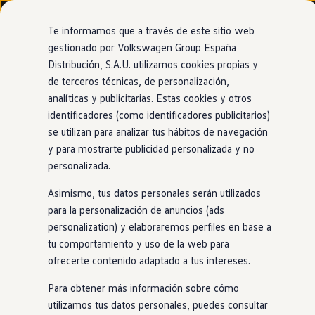
Modelos y configurador
Nuevo ID. Cross
Te informamos que a través de este sitio web
Vehículos Comerciales
gestionado por Volkswagen Group España
Compra y ofertas
Distribución, S.A.U. utilizamos cookies propias y
Ir
Ir
Volkswagen nuevo en stock
directamente
directamente
Volkswagen de ocasión
de terceros técnicas, de personalización,
al contenido
al pie de
Financiación
analíticas y publicitarias. Estas cookies y otros
página
My Renting
identificadores (como identificadores publicitarios)
My Way
Seguros
se utilizan para analizar tus hábitos de navegación
Empresas
y para mostrarte publicidad personalizada y no
Autoescuelas
personalizada.
Eléctricos e híbridos
Más sobre eléctricos
Asimismo, tus datos personales serán utilizados
Más sobre híbridos
Plan Auto +
para la personalización de anuncios (ads
CAE
personalization) y elaboraremos perfiles en base a
Etiquetas DGT
tu comportamiento y uso de la web para
Simulador de autonomía, carga y ahorro
Carga y autonomía
ofrecerte contenido adaptado a tus intereses.
Soluciones de carga
Tarifas de carga
Para obtener más información sobre cómo
Carga en casa
utilizamos tus datos personales, puedes consultar
Modos de carga