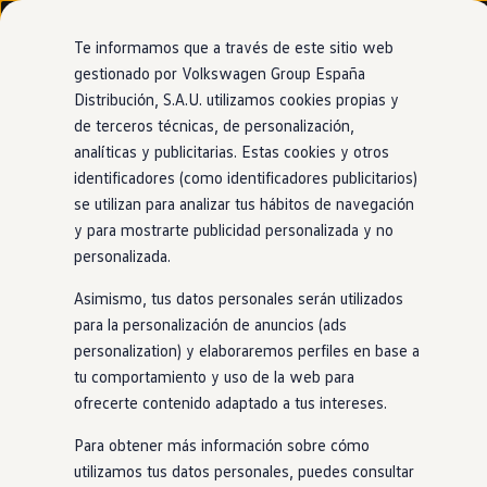
Modelos y configurador
Nuevo ID. Cross
Te informamos que a través de este sitio web
Vehículos Comerciales
gestionado por Volkswagen Group España
Compra y ofertas
Distribución, S.A.U. utilizamos cookies propias y
Ir
Ir
Volkswagen nuevo en stock
directamente
directamente
Volkswagen de ocasión
de terceros técnicas, de personalización,
al contenido
al pie de
Financiación
analíticas y publicitarias. Estas cookies y otros
página
My Renting
identificadores (como identificadores publicitarios)
My Way
Seguros
se utilizan para analizar tus hábitos de navegación
Empresas
y para mostrarte publicidad personalizada y no
Autoescuelas
personalizada.
Eléctricos e híbridos
Más sobre eléctricos
Asimismo, tus datos personales serán utilizados
Más sobre híbridos
Plan Auto +
para la personalización de anuncios (ads
CAE
personalization) y elaboraremos perfiles en base a
Etiquetas DGT
tu comportamiento y uso de la web para
Simulador de autonomía, carga y ahorro
Carga y autonomía
ofrecerte contenido adaptado a tus intereses.
Soluciones de carga
Tarifas de carga
Para obtener más información sobre cómo
Carga en casa
utilizamos tus datos personales, puedes consultar
Modos de carga