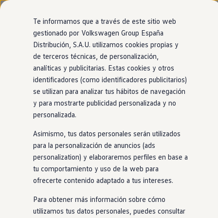
Modelos y configurador
Nuevo ID. Cross
Te informamos que a través de este sitio web
Vehículos Comerciales
gestionado por Volkswagen Group España
Compra y ofertas
Modelos
Acabados
Motor
Exterior
Interior
Ruedas
Opc
Distribución, S.A.U. utilizamos cookies propias y
Ir
Ir
Volkswagen nuevo en stock
directamente
directamente
Volkswagen de ocasión
de terceros técnicas, de personalización,
al contenido
al pie de
Financiación
analíticas y publicitarias. Estas cookies y otros
página
My Renting
31
Modelos
identificadores (como identificadores publicitarios)
My Way
Seguros
se utilizan para analizar tus hábitos de navegación
Empresas
y para mostrarte publicidad personalizada y no
Autoescuelas
PRUEBA NUESTRO ASESOR VIRTUAL
personalizada.
Eléctricos e híbridos
Encuentra el Volkswagen perfecto para
Más sobre eléctricos
ti
Asimismo, tus datos personales serán utilizados
Más sobre híbridos
Plan Auto +
para la personalización de anuncios (ads
CAE
personalization) y elaboraremos perfiles en base a
SUV
Eléctrico
Gasolina
Híbrido enchufable
Etiquetas DGT
tu comportamiento y uso de la web para
Simulador de autonomía, carga y ahorro
Carga y autonomía
ofrecerte contenido adaptado a tus intereses.
Soluciones de carga
100% eléctrico
Tarifas de carga
Para obtener más información sobre cómo
Carga en casa
utilizamos tus datos personales, puedes consultar
Modos de carga