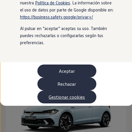
Autonomía
nuestra
Política de Cookies
. La información sobre
Clientes y posventa
el uso de datos por parte de Google disponible en:
Club Volkswagen
https://business.safety.google/privacy/
Ofertas posventa
Eventos y experiencias
Al pulsar en “aceptar” aceptas su uso. También
Beneficios Volkswagen
Asistencia en carretera
puedes rechazarlas o configurarlas según tus
Servicios de movilidad
preferencias.
Garantía del fabricante
Beneficios del taller oficial
ID. Polo
Rent-a-Car
Servicios digitales
Buscar servicios para tu modelo
Aceptar
Volkswagen Apps, inicio de sesión y tienda
Conectar el móvil con el vehículo
Actualizaciones del software, los mapas y las e
Rechazar
Mantenimiento y reparaciones
Revisiones e ITV
Gestionar cookies
Aceite y líquidos del motor
Baterías
Frenos
Motor y chasis
Aire acondicionado y filtros
Faros y lunas
Carrocería y pintura