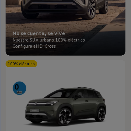
Passat
Tiguan
Touareg
Touran
t-roc-1
Asistencia en carretera
No se cuenta, se vive
Nuestro SUV urbano 100% eléctrico
Configura el ID. Cross
100% eléctrico