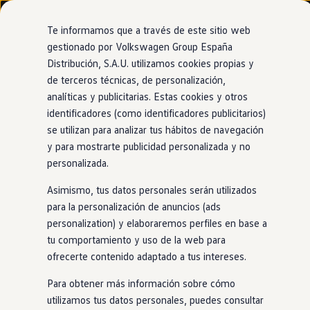
Modelos y configurador
Nuevo ID. Cross
Te informamos que a través de este sitio web
Vehículos Comerciales
gestionado por Volkswagen Group España
Compra y ofertas
Distribución, S.A.U. utilizamos cookies propias y
Ir
Ir
Volkswagen nuevo en stock
directamente
directamente
Volkswagen de ocasión
de terceros técnicas, de personalización,
al contenido
al pie de
Financiación
analíticas y publicitarias. Estas cookies y otros
página
My Renting
identificadores (como identificadores publicitarios)
My Way
Seguros
se utilizan para analizar tus hábitos de navegación
Empresas
y para mostrarte publicidad personalizada y no
Autoescuelas
personalizada.
Eléctricos e híbridos
Más sobre eléctricos
Asimismo, tus datos personales serán utilizados
Más sobre híbridos
Plan Auto +
para la personalización de anuncios (ads
CAE
personalization) y elaboraremos perfiles en base a
Etiquetas DGT
tu comportamiento y uso de la web para
Simulador de autonomía, carga y ahorro
Carga y autonomía
ofrecerte contenido adaptado a tus intereses.
Soluciones de carga
Tarifas de carga
Para obtener más información sobre cómo
Carga en casa
utilizamos tus datos personales, puedes consultar
Modos de carga