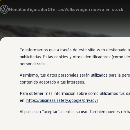
Modelos y configurador
Menú
Configurador
Ofertas
Volkswagen nuevo en stock
Nuevo ID. Cross
Vehículos Comerciales
Compra y ofertas
Volkswagen nuevo en stock
Ir
Ir
Volkswagen de ocasión
directamente
directamente
Financiación
al contenido
al pie de
My Renting
página
My Way
Te informamos que a través de este sitio web gestionado por
Seguros
publicitarias. Estas cookies y otros identificadores (como ide
Empresas
personalizada.
Autoescuelas
Eléctricos e híbridos
Asimismo, tus datos personales serán utilizados para la per
Más sobre eléctricos
Más sobre híbridos
contenido adaptado a tus intereses.
Plan Auto +
CAE
Para obtener más información sobre cómo utilizamos tus da
Etiquetas DGT
en:
https://business.safety.google/privacy/
Simulador de autonomía, carga y ahorro
Carga y autonomía
Al pulsar en “aceptar” aceptas su uso. También puedes recha
Soluciones de carga
Tarifas de carga
Carga en casa
Modos de carga