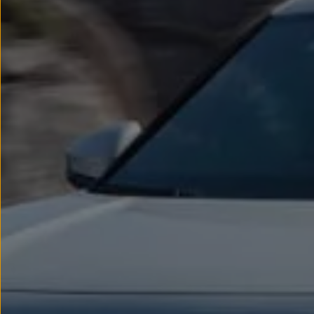
Llantas y neumáticos
Recambios Volkswagen
Accesorios y merchandising
Seguridad
Transporte
Entretenimiento
Personalización
Carga
Merchandising
Todo sobre tu Volkswagen
Tu coche conectado
Luces de advertencia
Manuales del coche
Información sobre EA189
Accede a My Volkswagen
Todo sobre tu Volkswagen
Información sobre Diésel XTL
Suscripción de mantenimiento Long Drive
Modelos anteriores
Beetle
Scirocco
Jetta
Sharan
Golf
Polo