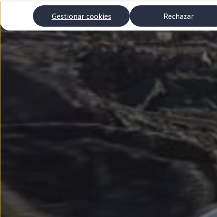
Autonomía
Clientes y posventa
Gestionar cookies
Rechazar
Club Volkswagen
Ofertas posventa
Eventos y experiencias
Beneficios Volkswagen
Asistencia en carretera
Servicios de movilidad
Garantía del fabricante
Beneficios del taller oficial
Rent-a-Car
Servicios digitales
Buscar servicios para tu modelo
Volkswagen Apps, inicio de sesión y tienda
Conectar el móvil con el vehículo
Actualizaciones del software, los mapas y las e
Mantenimiento y reparaciones
Revisiones e ITV
Aceite y líquidos del motor
Baterías
Frenos
Motor y chasis
Aire acondicionado y filtros
Faros y lunas
Carrocería y pintura