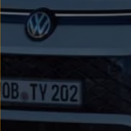
Passat
Tiguan
Touareg
Touran
t-roc-1
Asistencia en carretera