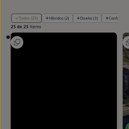
25 de 25 ítems
Todos (25)
Híbridos (2)
Diseño (3)
Confort (1)
25 de 25
ítems