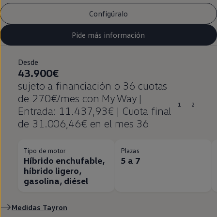
Configúralo
Pide más información
Desde
43.900€
sujeto a financiación o 36 cuotas
de 270€/mes con My Way |
1
2
Entrada: 11.437,93€ | Cuota final
de 31.006,46€ en el mes 36
Tipo de motor
Plazas
Híbrido enchufable,
5 a 7
híbrido ligero,
gasolina, diésel
Medidas Tayron