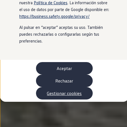
Autonomía
nuestra
Política de Cookies
. La información sobre
Clientes y posventa
el uso de datos por parte de Google disponible en:
Club Volkswagen
https://business.safety.google/privacy/
Ofertas posventa
Eventos y experiencias
Al pulsar en “aceptar” aceptas su uso. También
Beneficios Volkswagen
Asistencia en carretera
puedes rechazarlas o configurarlas según tus
Servicios de movilidad
preferencias.
Garantía del fabricante
Beneficios del taller oficial
Rent-a-Car
Servicios digitales
Buscar servicios para tu modelo
Aceptar
Volkswagen Apps, inicio de sesión y tienda
Conectar el móvil con el vehículo
Actualizaciones del software, los mapas y las e
Rechazar
Mantenimiento y reparaciones
Revisiones e ITV
Gestionar cookies
Aceite y líquidos del motor
Baterías
Frenos
Motor y chasis
Aire acondicionado y filtros
Faros y lunas
Carrocería y pintura