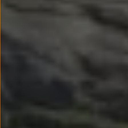
Llantas y neumáticos
Recambios Volkswagen
Accesorios y merchandising
Seguridad
Transporte
Entretenimiento
Personalización
Carga
Merchandising
Todo sobre tu Volkswagen
Tu coche conectado
Luces de advertencia
Manuales del coche
Información sobre EA189
Accede a My Volkswagen
Todo sobre tu Volkswagen
Información sobre Diésel XTL
Suscripción de mantenimiento Long Drive
Modelos anteriores
Beetle
Scirocco
Jetta
Sharan
Golf
Polo