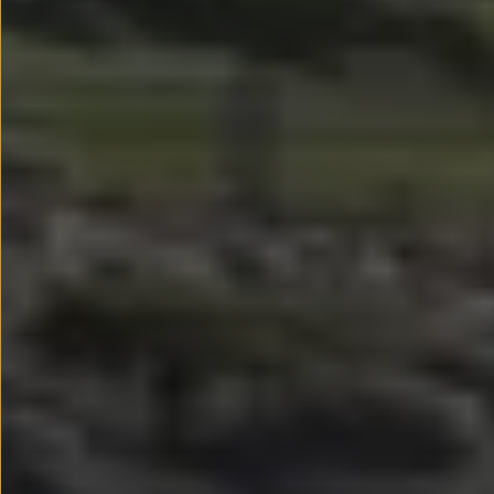
Passat
Tiguan
Touareg
Touran
t-roc-1
Asistencia en carretera