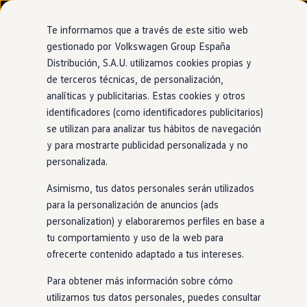
Modelos y configurador
Nuevo ID. Cross
Te informamos que a través de este sitio web
Vehículos Comerciales
gestionado por Volkswagen Group España
Compra y ofertas
Distribución, S.A.U. utilizamos cookies propias y
Ir
Ir
Volkswagen nuevo en stock
directamente
directamente
Volkswagen de ocasión
de terceros técnicas, de personalización,
al contenido
al pie de
Financiación
analíticas y publicitarias. Estas cookies y otros
página
My Renting
identificadores (como identificadores publicitarios)
My Way
Seguros
se utilizan para analizar tus hábitos de navegación
Empresas
y para mostrarte publicidad personalizada y no
Autoescuelas
personalizada.
Eléctricos e híbridos
Más sobre eléctricos
Asimismo, tus datos personales serán utilizados
Más sobre híbridos
Plan Auto +
para la personalización de anuncios (ads
CAE
personalization) y elaboraremos perfiles en base a
Etiquetas DGT
tu comportamiento y uso de la web para
Simulador de autonomía, carga y ahorro
Carga y autonomía
ofrecerte contenido adaptado a tus intereses.
Soluciones de carga
Tarifas de carga
Para obtener más información sobre cómo
Carga en casa
utilizamos tus datos personales, puedes consultar
Modos de carga