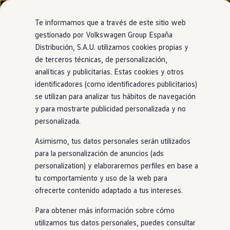
Modelos y configurador
Nuevo ID. Cross
Te informamos que a través de este sitio web
Vehículos Comerciales
gestionado por Volkswagen Group España
Compra y ofertas
Distribución, S.A.U. utilizamos cookies propias y
Ir
Ir
Volkswagen nuevo en stock
directamente
directamente
Volkswagen de ocasión
de terceros técnicas, de personalización,
al contenido
al pie de
Financiación
analíticas y publicitarias. Estas cookies y otros
página
My Renting
identificadores (como identificadores publicitarios)
My Way
Seguros
se utilizan para analizar tus hábitos de navegación
Empresas
y para mostrarte publicidad personalizada y no
Autoescuelas
personalizada.
Eléctricos e híbridos
Más sobre eléctricos
Asimismo, tus datos personales serán utilizados
Más sobre híbridos
Plan Auto +
para la personalización de anuncios (ads
CAE
personalization) y elaboraremos perfiles en base a
Etiquetas DGT
tu comportamiento y uso de la web para
Simulador de autonomía, carga y ahorro
Carga y autonomía
ofrecerte contenido adaptado a tus intereses.
Soluciones de carga
Tarifas de carga
Para obtener más información sobre cómo
Carga en casa
utilizamos tus datos personales, puedes consultar
Modos de carga