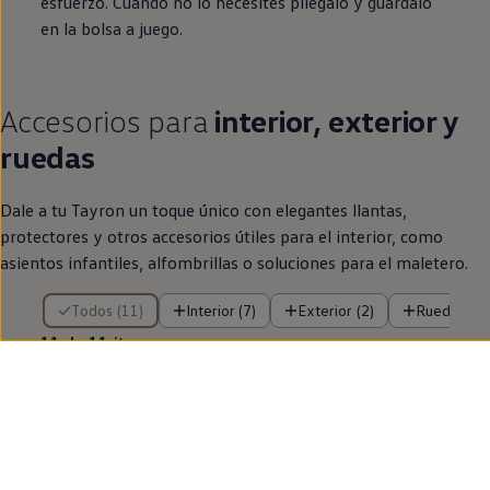
esfuerzo. Cuando no lo necesites pliégalo y guárdalo
en
la bolsa a juego.
Accesorios para
interior, exterior y
ruedas
Dale a tu Tayron un toque único con elegantes llantas,
protectores y otros accesorios útiles para el interior, como
asientos infantiles, alfombrillas o soluciones para el maletero.
11 de 11 ítems
Todos (11)
Interior (7)
Exterior (2)
Ruedas (2)
11 de 11
ítems