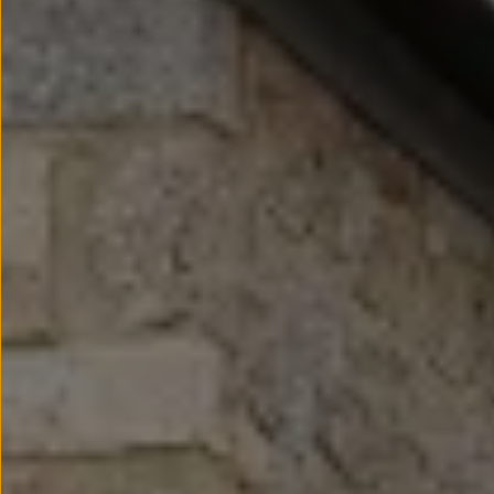
Llantas y neumáticos
Recambios Volkswagen
Accesorios y merchandising
Seguridad
Transporte
Entretenimiento
Personalización
Carga
Merchandising
Todo sobre tu Volkswagen
Tu coche conectado
Luces de advertencia
Manuales del coche
Información sobre EA189
Accede a My Volkswagen
Todo sobre tu Volkswagen
Información sobre Diésel XTL
Suscripción de mantenimiento Long Drive
Modelos anteriores
Beetle
Scirocco
Jetta
Sharan
Golf
Polo