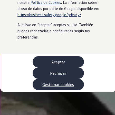
Autonomía
nuestra
Política de Cookies
. La información sobre
Clientes y posventa
el uso de datos por parte de Google disponible en:
Club Volkswagen
https://business.safety.google/privacy/
Ofertas posventa
Eventos y experiencias
Al pulsar en “aceptar” aceptas su uso. También
Beneficios Volkswagen
Asistencia en carretera
puedes rechazarlas o configurarlas según tus
Servicios de movilidad
preferencias.
Garantía del fabricante
Beneficios del taller oficial
Rent-a-Car
Servicios digitales
Buscar servicios para tu modelo
Aceptar
Volkswagen Apps, inicio de sesión y tienda
Conectar el móvil con el vehículo
Actualizaciones del software, los mapas y las e
Rechazar
Mantenimiento y reparaciones
Revisiones e ITV
Gestionar cookies
Aceite y líquidos del motor
Baterías
Frenos
Motor y chasis
Aire acondicionado y filtros
Faros y lunas
Carrocería y pintura