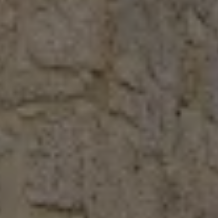
Passat
Tiguan
Touareg
Touran
t-roc-1
Asistencia en carretera