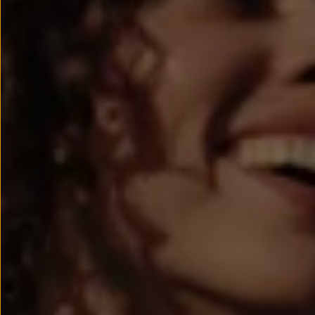
Passat
Tiguan
Touareg
Touran
t-roc-1
Asistencia en carretera