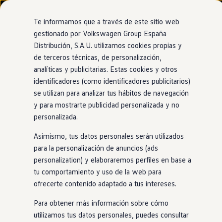
Modelos y configurador
Nuevo ID. Cross
Te informamos que a través de este sitio web
Vehículos Comerciales
gestionado por Volkswagen Group España
Compra y ofertas
Distribución, S.A.U. utilizamos cookies propias y
Ir
Ir
Volkswagen nuevo en stock
directamente
directamente
Volkswagen de ocasión
de terceros técnicas, de personalización,
al contenido
al pie de
Financiación
analíticas y publicitarias. Estas cookies y otros
página
My Renting
identificadores (como identificadores publicitarios)
My Way
Seguros
se utilizan para analizar tus hábitos de navegación
Empresas
y para mostrarte publicidad personalizada y no
Autoescuelas
personalizada.
Eléctricos e híbridos
Más sobre eléctricos
Asimismo, tus datos personales serán utilizados
Más sobre híbridos
Plan Auto +
para la personalización de anuncios (ads
CAE
personalization) y elaboraremos perfiles en base a
Etiquetas DGT
tu comportamiento y uso de la web para
Simulador de autonomía, carga y ahorro
Carga y autonomía
ofrecerte contenido adaptado a tus intereses.
Soluciones de carga
Tarifas de carga
Para obtener más información sobre cómo
Carga en casa
utilizamos tus datos personales, puedes consultar
Modos de carga