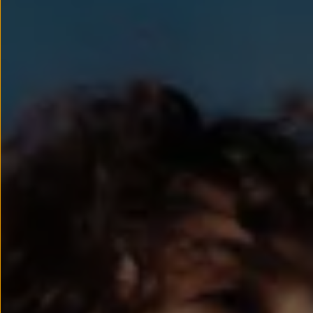
Llantas y neumáticos
Recambios Volkswagen
Accesorios y merchandising
Seguridad
Transporte
Entretenimiento
Personalización
Carga
Merchandising
Todo sobre tu Volkswagen
Tu coche conectado
Luces de advertencia
Manuales del coche
Información sobre EA189
Accede a My Volkswagen
Todo sobre tu Volkswagen
Información sobre Diésel XTL
Suscripción de mantenimiento Long Drive
Modelos anteriores
Beetle
Scirocco
Jetta
Sharan
Golf
Polo