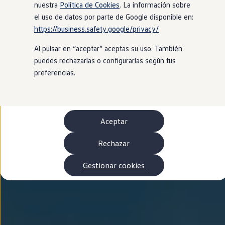
Autonomía
nuestra
Política de Cookies
. La información sobre
Clientes y posventa
el uso de datos por parte de Google disponible en:
Club Volkswagen
https://business.safety.google/privacy/
Ofertas posventa
Eventos y experiencias
Al pulsar en “aceptar” aceptas su uso. También
Beneficios Volkswagen
Asistencia en carretera
puedes rechazarlas o configurarlas según tus
Servicios de movilidad
preferencias.
Garantía del fabricante
Beneficios del taller oficial
Rent-a-Car
Servicios digitales
Buscar servicios para tu modelo
Aceptar
Volkswagen Apps, inicio de sesión y tienda
Conectar el móvil con el vehículo
Actualizaciones del software, los mapas y las e
Rechazar
Mantenimiento y reparaciones
Revisiones e ITV
Gestionar cookies
Aceite y líquidos del motor
Baterías
Frenos
Motor y chasis
Aire acondicionado y filtros
Faros y lunas
Carrocería y pintura