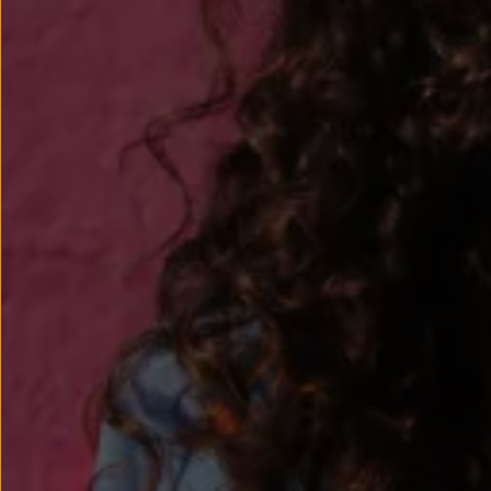
Passat
Tiguan
Touareg
Touran
t-roc-1
Asistencia en carretera