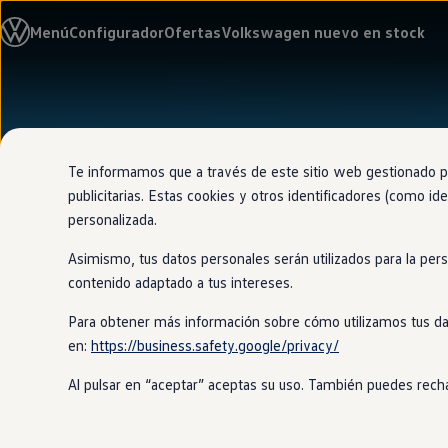
Modelos y configurador
Menú
Configurador
Ofertas
Volkswagen nuevo en stock
Nuevo ID. Cross
Vehículos Comerciales
Compra y ofertas
Volkswagen nuevo en stock
Ir
Ir
Volkswagen de ocasión
directamente
directamente
Financiación
al contenido
al pie de
My Renting
página
My Way
Te informamos que a través de este sitio web gestionado por
Seguros
publicitarias. Estas cookies y otros identificadores (como ide
Empresas
personalizada.
Autoescuelas
Eléctricos e híbridos
Asimismo, tus datos personales serán utilizados para la per
Más sobre eléctricos
Más sobre híbridos
contenido adaptado a tus intereses.
Plan Auto +
CAE
Para obtener más información sobre cómo utilizamos tus da
Etiquetas DGT
en:
https://business.safety.google/privacy/
Simulador de autonomía, carga y ahorro
Carga y autonomía
Al pulsar en “aceptar” aceptas su uso. También puedes recha
Soluciones de carga
Tarifas de carga
Carga en casa
Modos de carga