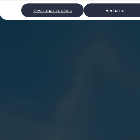
Autonomía
Clientes y posventa
Gestionar cookies
Rechazar
Club Volkswagen
Ofertas posventa
Eventos y experiencias
Beneficios Volkswagen
Asistencia en carretera
Servicios de movilidad
Garantía del fabricante
Beneficios del taller oficial
Rent-a-Car
Servicios digitales
Buscar servicios para tu modelo
Volkswagen Apps, inicio de sesión y tienda
Conectar el móvil con el vehículo
Actualizaciones del software, los mapas y las e
Mantenimiento y reparaciones
Revisiones e ITV
Aceite y líquidos del motor
Baterías
Frenos
Motor y chasis
Aire acondicionado y filtros
Faros y lunas
Carrocería y pintura