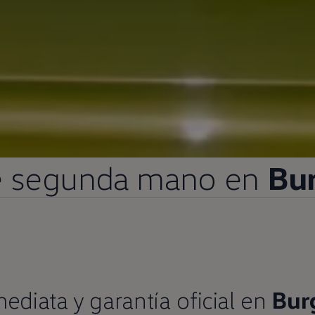
e
segunda
mano
en
Bu
mediata
y
garantía oficial
en
Bur