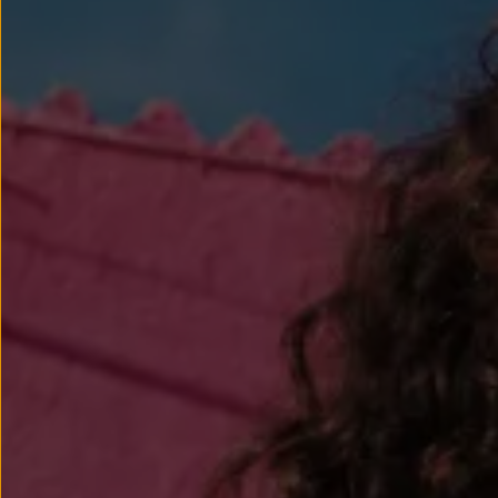
Llantas y neumáticos
Recambios Volkswagen
Accesorios y merchandising
Seguridad
Transporte
Entretenimiento
Personalización
Carga
Merchandising
Todo sobre tu Volkswagen
Tu coche conectado
Luces de advertencia
Manuales del coche
Información sobre EA189
Accede a My Volkswagen
Todo sobre tu Volkswagen
Información sobre Diésel XTL
Suscripción de mantenimiento Long Drive
Modelos anteriores
Beetle
Scirocco
Jetta
Sharan
Golf
Polo