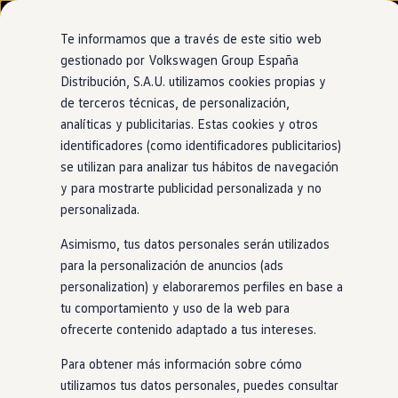
Modelos y configurador
Nuevo ID. Cross
Te informamos que a través de este sitio web
Vehículos Comerciales
gestionado por Volkswagen Group España
Compra y ofertas
Distribución, S.A.U. utilizamos cookies propias y
Ir
Ir
Volkswagen nuevo en stock
directamente
directamente
Volkswagen de ocasión
de terceros técnicas, de personalización,
al contenido
al pie de
Financiación
analíticas y publicitarias. Estas cookies y otros
página
My Renting
identificadores (como identificadores publicitarios)
My Way
Seguros
se utilizan para analizar tus hábitos de navegación
Empresas
y para mostrarte publicidad personalizada y no
Autoescuelas
personalizada.
Eléctricos e híbridos
Más sobre eléctricos
Asimismo, tus datos personales serán utilizados
Más sobre híbridos
Plan Auto +
para la personalización de anuncios (ads
CAE
personalization) y elaboraremos perfiles en base a
Etiquetas DGT
tu comportamiento y uso de la web para
Simulador de autonomía, carga y ahorro
Carga y autonomía
ofrecerte contenido adaptado a tus intereses.
Soluciones de carga
Tarifas de carga
Para obtener más información sobre cómo
Carga en casa
utilizamos tus datos personales, puedes consultar
Modos de carga