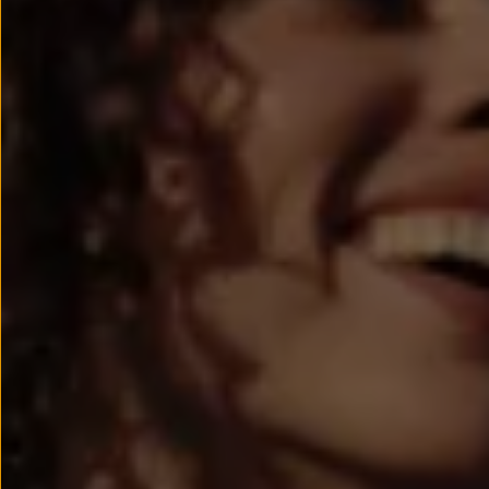
Passat
Tiguan
Touareg
Touran
t-roc-1
Asistencia en carretera