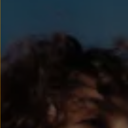
Llantas y neumáticos
Recambios Volkswagen
Accesorios y merchandising
Seguridad
Transporte
Entretenimiento
Personalización
Carga
Merchandising
Todo sobre tu Volkswagen
Tu coche conectado
Luces de advertencia
Manuales del coche
Información sobre EA189
Accede a My Volkswagen
Todo sobre tu Volkswagen
Información sobre Diésel XTL
Suscripción de mantenimiento Long Drive
Modelos anteriores
Beetle
Scirocco
Jetta
Sharan
Golf
Polo