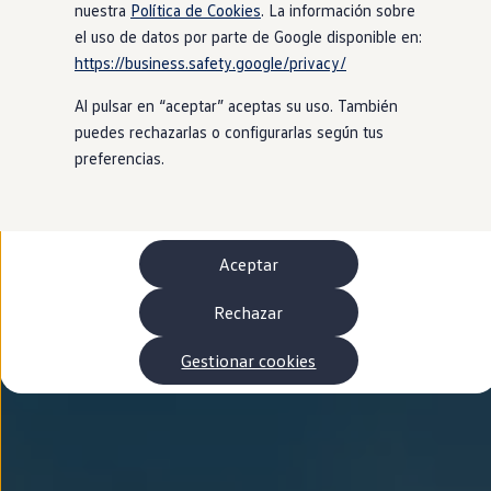
Autonomía
nuestra
Política de Cookies
. La información sobre
Clientes y posventa
el uso de datos por parte de Google disponible en:
Club Volkswagen
https://business.safety.google/privacy/
Ofertas posventa
Eventos y experiencias
Al pulsar en “aceptar” aceptas su uso. También
Beneficios Volkswagen
Asistencia en carretera
puedes rechazarlas o configurarlas según tus
Servicios de movilidad
preferencias.
Garantía del fabricante
Beneficios del taller oficial
Rent-a-Car
Servicios digitales
Buscar servicios para tu modelo
Aceptar
Volkswagen Apps, inicio de sesión y tienda
Conectar el móvil con el vehículo
Actualizaciones del software, los mapas y las e
Rechazar
Mantenimiento y reparaciones
Revisiones e ITV
Gestionar cookies
Aceite y líquidos del motor
Baterías
Frenos
Motor y chasis
Aire acondicionado y filtros
Faros y lunas
Carrocería y pintura