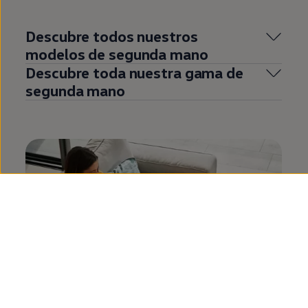
Descubre todos nuestros
modelos de
segunda
mano
Descubre toda nuestra gama de
segunda
mano