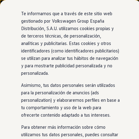
Modelos y configurador
Nuevo ID. Cross
Te informamos que a través de este sitio web
Vehículos Comerciales
gestionado por Volkswagen Group España
Compra y ofertas
Distribución, S.A.U. utilizamos cookies propias y
Ir
Ir
Volkswagen nuevo en stock
directamente
directamente
Volkswagen de ocasión
de terceros técnicas, de personalización,
al contenido
al pie de
Financiación
analíticas y publicitarias. Estas cookies y otros
página
My Renting
identificadores (como identificadores publicitarios)
My Way
Seguros
se utilizan para analizar tus hábitos de navegación
Empresas
y para mostrarte publicidad personalizada y no
Autoescuelas
personalizada.
Eléctricos e híbridos
Más sobre eléctricos
Asimismo, tus datos personales serán utilizados
Más sobre híbridos
Plan Auto +
para la personalización de anuncios (ads
CAE
personalization) y elaboraremos perfiles en base a
Etiquetas DGT
tu comportamiento y uso de la web para
Simulador de autonomía, carga y ahorro
Carga y autonomía
ofrecerte contenido adaptado a tus intereses.
Soluciones de carga
Tarifas de carga
Para obtener más información sobre cómo
Carga en casa
utilizamos tus datos personales, puedes consultar
Modos de carga