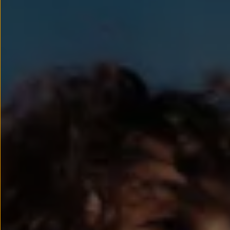
Llantas y neumáticos
Recambios Volkswagen
Accesorios y merchandising
Seguridad
Transporte
Entretenimiento
Personalización
Carga
Merchandising
Todo sobre tu Volkswagen
Tu coche conectado
Luces de advertencia
Manuales del coche
Información sobre EA189
Accede a My Volkswagen
Todo sobre tu Volkswagen
Información sobre Diésel XTL
Suscripción de mantenimiento Long Drive
Modelos anteriores
Beetle
Scirocco
Jetta
Sharan
Golf
Polo