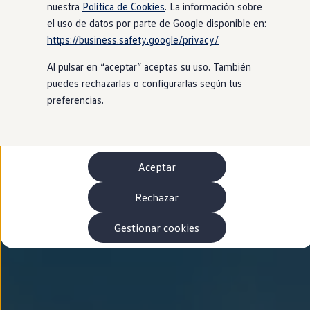
Autonomía
nuestra
Política de Cookies
. La información sobre
Clientes y posventa
el uso de datos por parte de Google disponible en:
Club Volkswagen
https://business.safety.google/privacy/
Ofertas posventa
Eventos y experiencias
Al pulsar en “aceptar” aceptas su uso. También
Beneficios Volkswagen
Asistencia en carretera
puedes rechazarlas o configurarlas según tus
Servicios de movilidad
preferencias.
Garantía del fabricante
Beneficios del taller oficial
Rent-a-Car
Servicios digitales
Buscar servicios para tu modelo
Aceptar
Volkswagen Apps, inicio de sesión y tienda
Conectar el móvil con el vehículo
Actualizaciones del software, los mapas y las e
Rechazar
Mantenimiento y reparaciones
Revisiones e ITV
Gestionar cookies
Aceite y líquidos del motor
Baterías
Frenos
Motor y chasis
Aire acondicionado y filtros
Faros y lunas
Carrocería y pintura