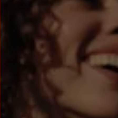
Passat
Tiguan
Touareg
Touran
t-roc-1
Asistencia en carretera