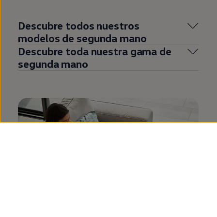
Descubre todos nuestros
modelos de
segunda
mano
Descubre toda nuestra gama de
segunda
mano