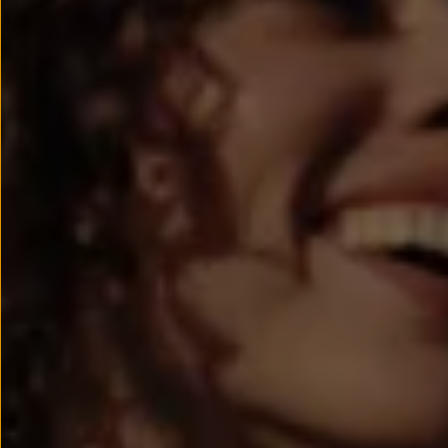
Passat
Tiguan
Touareg
Touran
t-roc-1
Asistencia en carretera