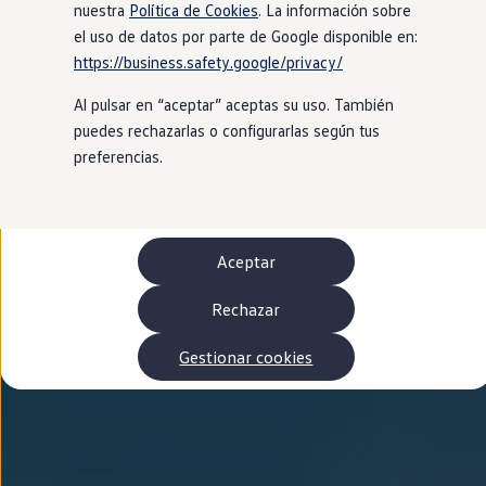
Autonomía
nuestra
Política de Cookies
. La información sobre
Clientes y posventa
el uso de datos por parte de Google disponible en:
Club Volkswagen
https://business.safety.google/privacy/
Ofertas posventa
Eventos y experiencias
Al pulsar en “aceptar” aceptas su uso. También
Beneficios Volkswagen
Asistencia en carretera
puedes rechazarlas o configurarlas según tus
Servicios de movilidad
preferencias.
Garantía del fabricante
Beneficios del taller oficial
Rent-a-Car
Servicios digitales
Buscar servicios para tu modelo
Aceptar
Volkswagen Apps, inicio de sesión y tienda
Conectar el móvil con el vehículo
Actualizaciones del software, los mapas y las e
Rechazar
Mantenimiento y reparaciones
Revisiones e ITV
Gestionar cookies
Aceite y líquidos del motor
Baterías
Frenos
Motor y chasis
Aire acondicionado y filtros
Faros y lunas
Carrocería y pintura