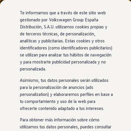
Modelos y configurador
Nuevo ID. Cross
Te informamos que a través de este sitio web
Vehículos Comerciales
gestionado por Volkswagen Group España
Compra y ofertas
Distribución, S.A.U. utilizamos cookies propias y
Ir
Ir
Volkswagen nuevo en stock
directamente
directamente
Volkswagen de ocasión
de terceros técnicas, de personalización,
al contenido
al pie de
Financiación
analíticas y publicitarias. Estas cookies y otros
página
My Renting
identificadores (como identificadores publicitarios)
My Way
Seguros
se utilizan para analizar tus hábitos de navegación
Empresas
y para mostrarte publicidad personalizada y no
Autoescuelas
personalizada.
Eléctricos e híbridos
Más sobre eléctricos
Asimismo, tus datos personales serán utilizados
Más sobre híbridos
Plan Auto +
para la personalización de anuncios (ads
CAE
personalization) y elaboraremos perfiles en base a
Etiquetas DGT
tu comportamiento y uso de la web para
Simulador de autonomía, carga y ahorro
Carga y autonomía
ofrecerte contenido adaptado a tus intereses.
Soluciones de carga
Tarifas de carga
Para obtener más información sobre cómo
Carga en casa
utilizamos tus datos personales, puedes consultar
Modos de carga