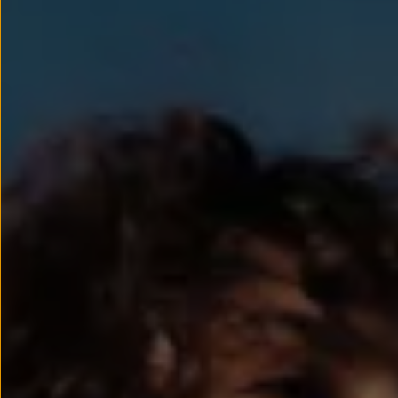
Llantas y neumáticos
Recambios Volkswagen
Accesorios y merchandising
Seguridad
Transporte
Entretenimiento
Personalización
Carga
Merchandising
Todo sobre tu Volkswagen
Tu coche conectado
Luces de advertencia
Manuales del coche
Información sobre EA189
Accede a My Volkswagen
Todo sobre tu Volkswagen
Información sobre Diésel XTL
Suscripción de mantenimiento Long Drive
Modelos anteriores
Beetle
Scirocco
Jetta
Sharan
Golf
Polo