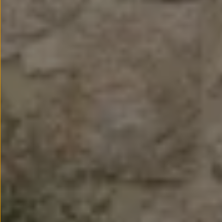
Llantas y neumáticos
Recambios Volkswagen
Accesorios y merchandising
Seguridad
Transporte
Entretenimiento
Personalización
Carga
Merchandising
Todo sobre tu Volkswagen
Tu coche conectado
Luces de advertencia
Manuales del coche
Información sobre EA189
Accede a My Volkswagen
Todo sobre tu Volkswagen
Información sobre Diésel XTL
Suscripción de mantenimiento Long Drive
Modelos anteriores
Beetle
Scirocco
Jetta
Sharan
Golf
Polo