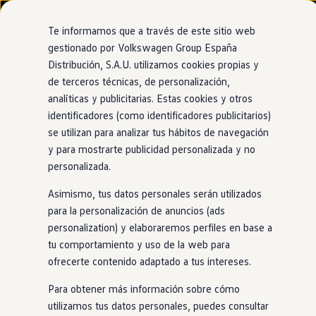
Modelos y configurador
Nuevo ID. Cross
Te informamos que a través de este sitio web
Vehículos Comerciales
gestionado por Volkswagen Group España
Compra y ofertas
Distribución, S.A.U. utilizamos cookies propias y
Ir
Ir
Volkswagen nuevo en stock
directamente
directamente
Volkswagen de ocasión
de terceros técnicas, de personalización,
al contenido
al pie de
Financiación
analíticas y publicitarias. Estas cookies y otros
página
My Renting
identificadores (como identificadores publicitarios)
My Way
Seguros
se utilizan para analizar tus hábitos de navegación
Empresas
y para mostrarte publicidad personalizada y no
Autoescuelas
personalizada.
Eléctricos e híbridos
Más sobre eléctricos
Asimismo, tus datos personales serán utilizados
Más sobre híbridos
Plan Auto +
para la personalización de anuncios (ads
CAE
personalization) y elaboraremos perfiles en base a
Etiquetas DGT
tu comportamiento y uso de la web para
Simulador de autonomía, carga y ahorro
Carga y autonomía
ofrecerte contenido adaptado a tus intereses.
Soluciones de carga
Tarifas de carga
Para obtener más información sobre cómo
Carga en casa
utilizamos tus datos personales, puedes consultar
Modos de carga