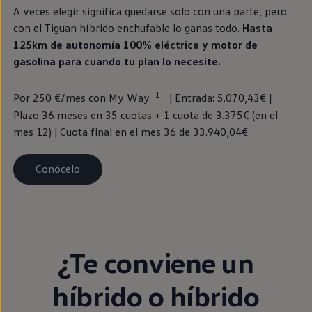
A veces elegir significa quedarse solo con una parte, pero
con el
Tiguan
híbrido
enchufable
lo ganas todo.
Hasta
125km de
autonomía
100% eléctrica y motor de
gasolina para cuando tu plan lo necesite.
1
Por 250 €/mes con
My
Way
| Entrada: 5.070,43€ |
Plazo 36 meses
en
35 cuotas + 1 cuota de 3.375€
(
en
el
mes 12) | Cuota final
en
el mes 36 de 33.940,04€
Conócelo
¿Te conviene un
híbrido
o
híbrido