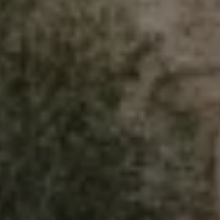
Passat
Tiguan
Touareg
Touran
t-roc-1
Asistencia en carretera