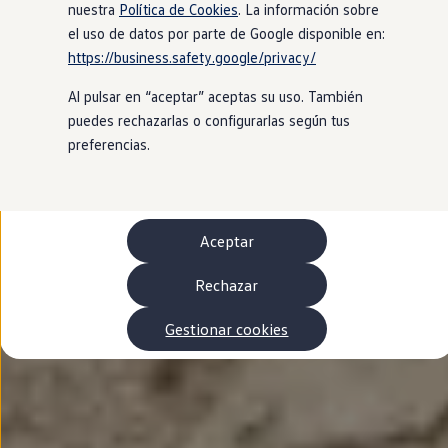
Autonomía
nuestra
Política de Cookies
. La información sobre
Clientes y posventa
el uso de datos por parte de Google disponible en:
Club Volkswagen
https://business.safety.google/privacy/
Ofertas posventa
Eventos y experiencias
Al pulsar en “aceptar” aceptas su uso. También
Beneficios Volkswagen
Asistencia en carretera
puedes rechazarlas o configurarlas según tus
Servicios de movilidad
preferencias.
Garantía del fabricante
Beneficios del taller oficial
Rent-a-Car
Servicios digitales
Buscar servicios para tu modelo
Aceptar
Volkswagen Apps, inicio de sesión y tienda
Conectar el móvil con el vehículo
Actualizaciones del software, los mapas y las e
Rechazar
Mantenimiento y reparaciones
Revisiones e ITV
Gestionar cookies
Aceite y líquidos del motor
Baterías
Frenos
Motor y chasis
Aire acondicionado y filtros
Faros y lunas
Carrocería y pintura