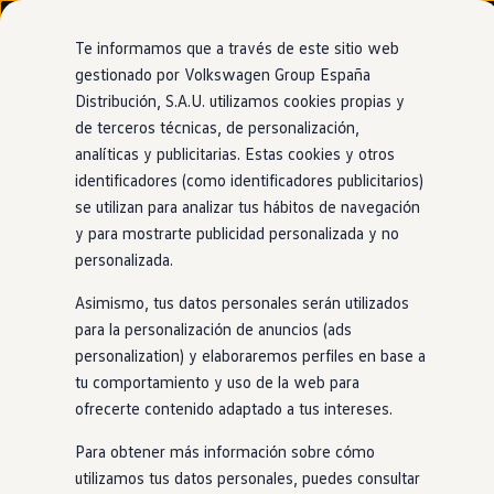
Modelos y configurador
Nuevo ID. Cross
Te informamos que a través de este sitio web
Vehículos Comerciales
gestionado por Volkswagen Group España
Compra y ofertas
Distribución, S.A.U. utilizamos cookies propias y
Ir
Ir
Volkswagen nuevo en stock
directamente
directamente
Volkswagen de ocasión
de terceros técnicas, de personalización,
al contenido
al pie de
Financiación
analíticas y publicitarias. Estas cookies y otros
página
My Renting
identificadores (como identificadores publicitarios)
My Way
Seguros
se utilizan para analizar tus hábitos de navegación
Empresas
y para mostrarte publicidad personalizada y no
Autoescuelas
personalizada.
Eléctricos e híbridos
Más sobre eléctricos
Asimismo, tus datos personales serán utilizados
Más sobre híbridos
Plan Auto +
para la personalización de anuncios (ads
CAE
personalization) y elaboraremos perfiles en base a
Etiquetas DGT
tu comportamiento y uso de la web para
Simulador de autonomía, carga y ahorro
Carga y autonomía
ofrecerte contenido adaptado a tus intereses.
Soluciones de carga
Tarifas de carga
Para obtener más información sobre cómo
Carga en casa
utilizamos tus datos personales, puedes consultar
Modos de carga