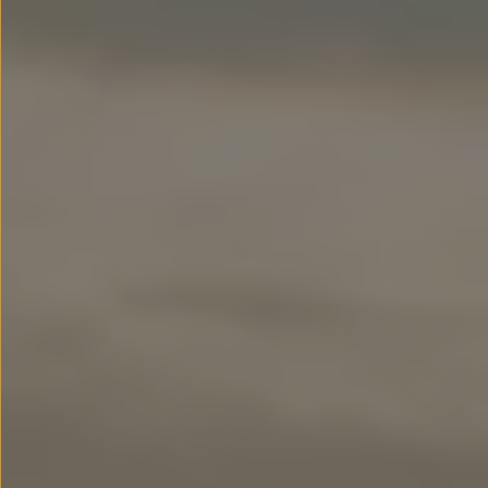
Llantas y neumáticos
Recambios Volkswagen
Accesorios y merchandising
Seguridad
Transporte
Entretenimiento
Personalización
Carga
Merchandising
Todo sobre tu Volkswagen
Tu coche conectado
Luces de advertencia
Manuales del coche
Información sobre EA189
Accede a My Volkswagen
Todo sobre tu Volkswagen
Información sobre Diésel XTL
Suscripción de mantenimiento Long Drive
Modelos anteriores
Beetle
Scirocco
Jetta
Sharan
Golf
Polo