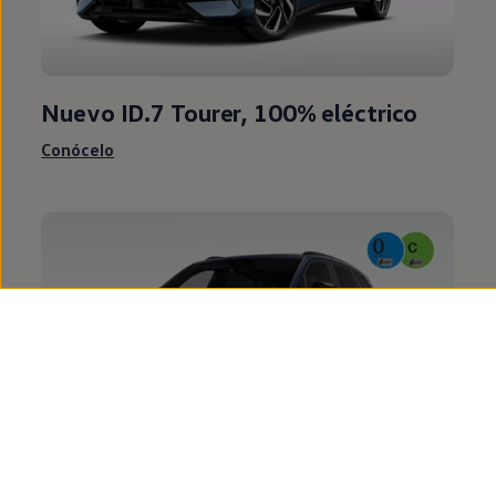
Nuevo
ID.7 Tourer
, 100%
eléctrico
Conócelo
Touareg
,
híbrido
enchufable