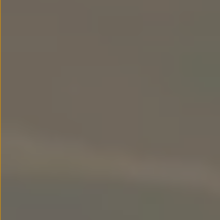
Passat
Tiguan
Touareg
Touran
t-roc-1
Asistencia en carretera