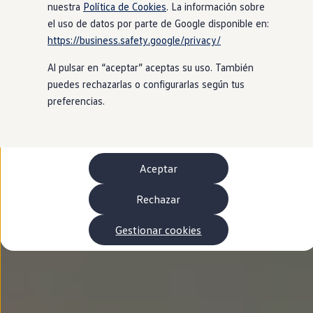
Autonomía
nuestra
Política de Cookies
. La información sobre
Clientes y posventa
el uso de datos por parte de Google disponible en:
Club Volkswagen
https://business.safety.google/privacy/
Ofertas posventa
Eventos y experiencias
Al pulsar en “aceptar” aceptas su uso. También
Beneficios Volkswagen
Asistencia en carretera
puedes rechazarlas o configurarlas según tus
Servicios de movilidad
preferencias.
Garantía del fabricante
Beneficios del taller oficial
Rent-a-Car
Servicios digitales
Buscar servicios para tu modelo
Aceptar
Volkswagen Apps, inicio de sesión y tienda
Conectar el móvil con el vehículo
Actualizaciones del software, los mapas y las e
Rechazar
Mantenimiento y reparaciones
Revisiones e ITV
Gestionar cookies
Aceite y líquidos del motor
Baterías
Frenos
Motor y chasis
Aire acondicionado y filtros
Faros y lunas
Carrocería y pintura