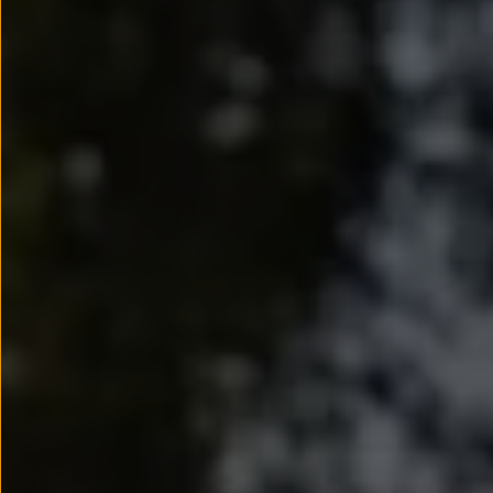
Passat
Tiguan
Touareg
Touran
t-roc-1
Asistencia en carretera