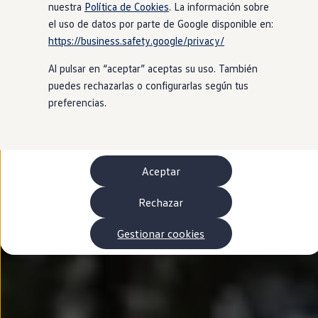
Autonomía
nuestra
Política de Cookies
. La información sobre
Clientes y posventa
el uso de datos por parte de Google disponible en:
Club Volkswagen
https://business.safety.google/privacy/
Ofertas posventa
Eventos y experiencias
Al pulsar en “aceptar” aceptas su uso. También
Beneficios Volkswagen
Asistencia en carretera
puedes rechazarlas o configurarlas según tus
Servicios de movilidad
preferencias.
Garantía del fabricante
Beneficios del taller oficial
Rent-a-Car
Servicios digitales
Buscar servicios para tu modelo
Aceptar
Volkswagen Apps, inicio de sesión y tienda
Conectar el móvil con el vehículo
Actualizaciones del software, los mapas y las e
Rechazar
Mantenimiento y reparaciones
Revisiones e ITV
Gestionar cookies
Aceite y líquidos del motor
Baterías
Frenos
Motor y chasis
Aire acondicionado y filtros
Faros y lunas
Carrocería y pintura