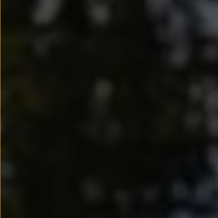
Llantas y neumáticos
Recambios Volkswagen
Accesorios y merchandising
Seguridad
Transporte
Entretenimiento
Personalización
Carga
Merchandising
Todo sobre tu Volkswagen
Tu coche conectado
Luces de advertencia
Manuales del coche
Información sobre EA189
Accede a My Volkswagen
Todo sobre tu Volkswagen
Información sobre Diésel XTL
Suscripción de mantenimiento Long Drive
Modelos anteriores
Beetle
Scirocco
Jetta
Sharan
Golf
Polo