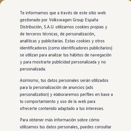
Modelos y configurador
Nuevo ID. Cross
Te informamos que a través de este sitio web
Vehículos Comerciales
gestionado por Volkswagen Group España
Compra y ofertas
Distribución, S.A.U. utilizamos cookies propias y
Ir
Ir
Volkswagen nuevo en stock
directamente
directamente
Volkswagen de ocasión
de terceros técnicas, de personalización,
al contenido
al pie de
Financiación
analíticas y publicitarias. Estas cookies y otros
página
My Renting
identificadores (como identificadores publicitarios)
My Way
Seguros
se utilizan para analizar tus hábitos de navegación
Empresas
y para mostrarte publicidad personalizada y no
Autoescuelas
personalizada.
Eléctricos e híbridos
Más sobre eléctricos
Asimismo, tus datos personales serán utilizados
Más sobre híbridos
Plan Auto +
para la personalización de anuncios (ads
CAE
personalization) y elaboraremos perfiles en base a
Etiquetas DGT
tu comportamiento y uso de la web para
Simulador de autonomía, carga y ahorro
Carga y autonomía
ofrecerte contenido adaptado a tus intereses.
Soluciones de carga
Tarifas de carga
Para obtener más información sobre cómo
Carga en casa
utilizamos tus datos personales, puedes consultar
Modos de carga