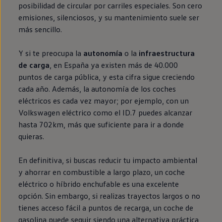
posibilidad de circular por carriles especiales. Son cero
emisiones
, silenciosos, y su mantenimiento suele ser
más sencillo.
Y si te preocupa la
autonomía
o la
infraestructura
de carga
,
en
España ya existen más de 40.000
puntos de carga pública, y esta cifra sigue creciendo
cada año. Además, la
autonomía
de los coches
eléctricos
es cada vez mayor; por ejemplo, con un
Volkswagen
eléctrico
como el ID.7 puedes alcanzar
hasta 702km, más que suficiente para ir a donde
quieras.
En definitiva, si buscas reducir tu impacto ambiental
y ahorrar
en
combustible a largo plazo, un
coche
eléctrico
o
híbrido
enchufable
es una excelente
opción. Sin embargo, si realizas trayectos largos o no
tienes acceso fácil a puntos de recarga, un
coche
de
gasolina puede seguir siendo una alternativa práctica