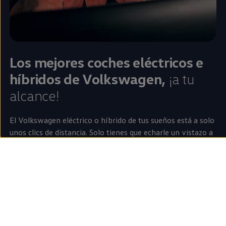
Los mejores coches
eléctricos
e
híbridos
de
Volkswagen
,
¡a tu
alcance!
El
Volkswagen
eléctrico
o
híbrido
de tus sueños está a solo
unos clics de distancia. Solo tienes que echarle un vistazo a
los modelos disponibles y descubrirás los mejores coches
en
relación calidad y precio y los coches
eléctricos
con más
autonomía
.
Ver coches eléctricos o híbridos en stock