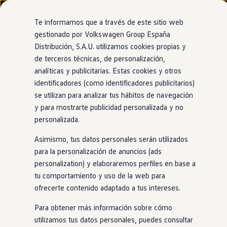
Modelos y configurador
Nuevo ID. Cross
Te informamos que a través de este sitio web
Vehículos Comerciales
gestionado por Volkswagen Group España
Compra y ofertas
Distribución, S.A.U. utilizamos cookies propias y
Ir
Ir
Volkswagen nuevo en stock
directamente
directamente
Volkswagen de ocasión
de terceros técnicas, de personalización,
al contenido
al pie de
Financiación
analíticas y publicitarias. Estas cookies y otros
página
My Renting
identificadores (como identificadores publicitarios)
My Way
Seguros
se utilizan para analizar tus hábitos de navegación
Empresas
y para mostrarte publicidad personalizada y no
Autoescuelas
personalizada.
Eléctricos e híbridos
Más sobre eléctricos
Asimismo, tus datos personales serán utilizados
Más sobre híbridos
Plan Auto +
para la personalización de anuncios (ads
CAE
personalization) y elaboraremos perfiles en base a
Etiquetas DGT
tu comportamiento y uso de la web para
Simulador de autonomía, carga y ahorro
Carga y autonomía
ofrecerte contenido adaptado a tus intereses.
Soluciones de carga
Tarifas de carga
Para obtener más información sobre cómo
Carga en casa
utilizamos tus datos personales, puedes consultar
Modos de carga