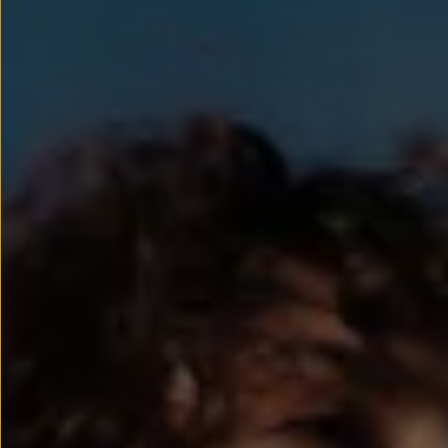
Llantas y neumáticos
Recambios Volkswagen
Accesorios y merchandising
Seguridad
Transporte
Entretenimiento
Personalización
Carga
Merchandising
Todo sobre tu Volkswagen
Tu coche conectado
Luces de advertencia
Manuales del coche
Información sobre EA189
Accede a My Volkswagen
Todo sobre tu Volkswagen
Información sobre Diésel XTL
Suscripción de mantenimiento Long Drive
Modelos anteriores
Beetle
Scirocco
Jetta
Sharan
Golf
Polo