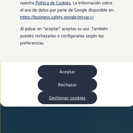
Autonomía
nuestra
Política de Cookies
. La información sobre
Clientes y posventa
el uso de datos por parte de Google disponible en:
Club Volkswagen
https://business.safety.google/privacy/
Ofertas posventa
Eventos y experiencias
Al pulsar en “aceptar” aceptas su uso. También
Beneficios Volkswagen
Asistencia en carretera
puedes rechazarlas o configurarlas según tus
Servicios de movilidad
preferencias.
Garantía del fabricante
Beneficios del taller oficial
Rent-a-Car
Servicios digitales
Buscar servicios para tu modelo
Aceptar
Volkswagen Apps, inicio de sesión y tienda
Conectar el móvil con el vehículo
Actualizaciones del software, los mapas y las e
Rechazar
Mantenimiento y reparaciones
Revisiones e ITV
Gestionar cookies
Aceite y líquidos del motor
Baterías
Frenos
Motor y chasis
Aire acondicionado y filtros
Faros y lunas
Carrocería y pintura