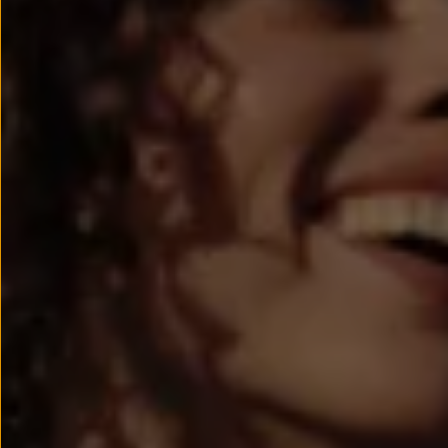
Passat
Tiguan
Touareg
Touran
t-roc-1
Asistencia en carretera