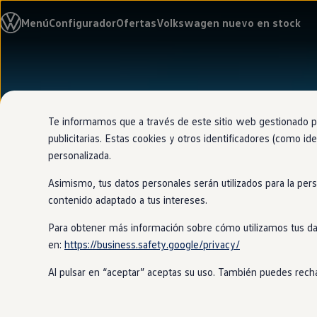
Modelos y configurador
Menú
Configurador
Ofertas
Volkswagen nuevo en stock
Nuevo ID. Cross
Vehículos Comerciales
Compra y ofertas
Volkswagen nuevo en stock
Ir
Ir
Volkswagen de ocasión
directamente
directamente
Financiación
al contenido
al pie de
My Renting
página
My Way
Te informamos que a través de este sitio web gestionado por
Seguros
publicitarias. Estas cookies y otros identificadores (como ide
Empresas
personalizada.
Autoescuelas
Eléctricos e híbridos
Asimismo, tus datos personales serán utilizados para la per
Más sobre eléctricos
Más sobre híbridos
contenido adaptado a tus intereses.
Plan Auto +
CAE
Para obtener más información sobre cómo utilizamos tus da
Etiquetas DGT
en:
https://business.safety.google/privacy/
Simulador de autonomía, carga y ahorro
Carga y autonomía
Al pulsar en “aceptar” aceptas su uso. También puedes recha
Soluciones de carga
Tarifas de carga
Carga en casa
Modos de carga