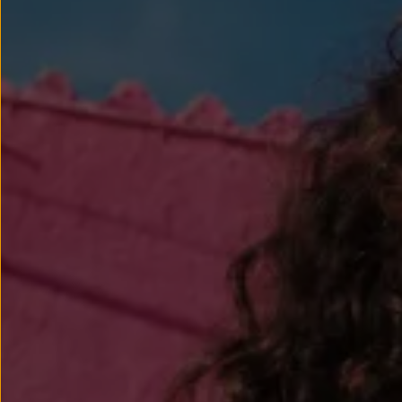
Llantas y neumáticos
Recambios Volkswagen
Accesorios y merchandising
Seguridad
Transporte
Entretenimiento
Personalización
Carga
Merchandising
Todo sobre tu Volkswagen
Tu coche conectado
Luces de advertencia
Manuales del coche
Información sobre EA189
Accede a My Volkswagen
Todo sobre tu Volkswagen
Información sobre Diésel XTL
Suscripción de mantenimiento Long Drive
Modelos anteriores
Beetle
Scirocco
Jetta
Sharan
Golf
Polo