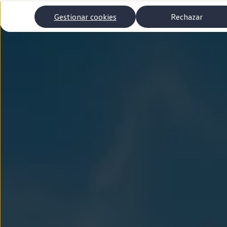
Autonomía
Clientes y posventa
Gestionar cookies
Rechazar
Club Volkswagen
Ofertas posventa
Eventos y experiencias
Beneficios Volkswagen
Asistencia en carretera
Servicios de movilidad
Garantía del fabricante
Beneficios del taller oficial
Rent-a-Car
Servicios digitales
Buscar servicios para tu modelo
Volkswagen Apps, inicio de sesión y tienda
Conectar el móvil con el vehículo
Actualizaciones del software, los mapas y las e
Mantenimiento y reparaciones
Revisiones e ITV
Aceite y líquidos del motor
Baterías
Frenos
Motor y chasis
Aire acondicionado y filtros
Faros y lunas
Carrocería y pintura