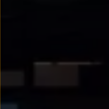
Passat
Tiguan
Touareg
Touran
t-roc-1
Asistencia en carretera