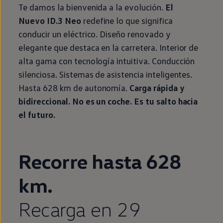
Te damos la bienvenida a la evolución.
El
Nuevo ID.3
Neo
redefine lo que significa
conducir un
eléctrico
. Diseño renovado y
elegante que destaca
en
la carretera. Interior de
alta gama con tecnología intuitiva. Conducción
silenciosa. Sistemas de asistencia inteligentes.
Hasta 628 km de
autonomía
.
Carga rápida y
bidireccional. No es un
coche
. Es tu salto hacia
el
futuro
.
Enable fullscreen mode
Recorre hasta 628
km.
Recarga
en
29