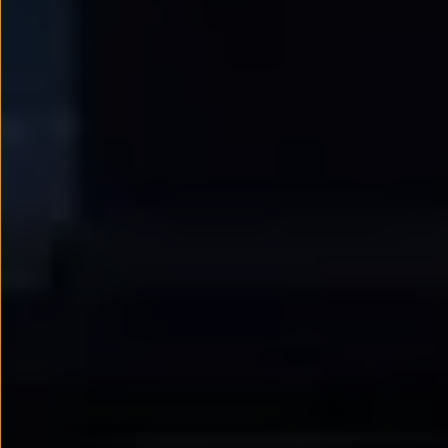
Llantas y neumáticos
Recambios Volkswagen
Accesorios y merchandising
Seguridad
Transporte
Entretenimiento
Personalización
Carga
Merchandising
Todo sobre tu Volkswagen
Tu coche conectado
Luces de advertencia
Manuales del coche
Información sobre EA189
Accede a My Volkswagen
Todo sobre tu Volkswagen
Información sobre Diésel XTL
Suscripción de mantenimiento Long Drive
Modelos anteriores
Beetle
Scirocco
Jetta
Sharan
Golf
Polo