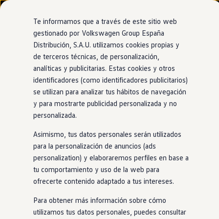
Modelos y configurador
Nuevo ID. Cross
Te informamos que a través de este sitio web
Vehículos Comerciales
gestionado por Volkswagen Group España
Compra y ofertas
Distribución, S.A.U. utilizamos cookies propias y
Ir
Ir
Volkswagen nuevo en stock
directamente
directamente
Volkswagen de ocasión
de terceros técnicas, de personalización,
al contenido
al pie de
Financiación
analíticas y publicitarias. Estas cookies y otros
página
My Renting
identificadores (como identificadores publicitarios)
My Way
Seguros
se utilizan para analizar tus hábitos de navegación
Empresas
y para mostrarte publicidad personalizada y no
Autoescuelas
personalizada.
Eléctricos e híbridos
Más sobre eléctricos
Asimismo, tus datos personales serán utilizados
Más sobre híbridos
Plan Auto +
para la personalización de anuncios (ads
CAE
personalization) y elaboraremos perfiles en base a
Etiquetas DGT
tu comportamiento y uso de la web para
Simulador de autonomía, carga y ahorro
Carga y autonomía
ofrecerte contenido adaptado a tus intereses.
Soluciones de carga
Tarifas de carga
Para obtener más información sobre cómo
Carga en casa
utilizamos tus datos personales, puedes consultar
Modos de carga