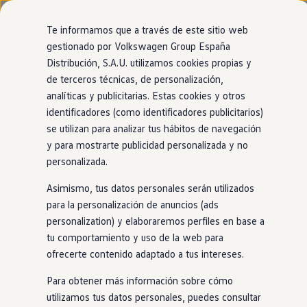
Modelos y configurador
Nuevo ID. Cross
Te informamos que a través de este sitio web
Vehículos Comerciales
gestionado por Volkswagen Group España
Compra y ofertas
Modelos
Acabados
Motor
Exterior
Interior
Ruedas
Opc
Distribución, S.A.U. utilizamos cookies propias y
Ir
Ir
Volkswagen nuevo en stock
directamente
directamente
Volkswagen de ocasión
de terceros técnicas, de personalización,
al contenido
al pie de
Financiación
analíticas y publicitarias. Estas cookies y otros
ID.3 Neo
página
My Renting
2
acabados
identificadores (como identificadores publicitarios)
My Way
Seguros
se utilizan para analizar tus hábitos de navegación
Empresas
y para mostrarte publicidad personalizada y no
Autoescuelas
personalizada.
Eléctricos e híbridos
Más sobre eléctricos
Asimismo, tus datos personales serán utilizados
Más sobre híbridos
Life
Style
Plan Auto +
para la personalización de anuncios (ads
CAE
personalization) y elaboraremos perfiles en base a
Etiquetas DGT
BATERÍAS (3 disponible)
BATERÍA
tu comportamiento y uso de la web para
Simulador de autonomía, carga y ahorro
Eléctrico
Automático
Eléc
Carga y autonomía
ofrecerte contenido adaptado a tus intereses.
Capacidad
50 — 79kW·h
Cap
Soluciones de carga
Tarifas de carga
Autonomía
415 — 628km
Au
Para obtener más información sobre cómo
Carga en casa
utilizamos tus datos personales, puedes consultar
Modos de carga
Más por explorar