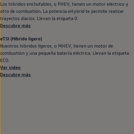
Llantas y neumáticos
Los
híbridos
enchufables, o PHEV, tienen un motor
eléctrico
y
Recambios Volkswagen
otro de combustión. La potencia eHybrid te permite realizar
Accesorios y merchandising
trayectos diarios. Llevan la etiqueta 0.
Seguridad
Transporte
Descubre más
Entretenimiento
Personalización
eTSI (Híbrido ligero)
Carga
Nuestros
híbridos
ligeros, o MHEV, tienen un motor de
Merchandising
Todo sobre tu Volkswagen
combustión y una pequeña batería eléctrica. Llevan la etiqueta
Tu coche conectado
ECO.
Luces de advertencia
Ver video
Manuales del coche
Información sobre EA189
Descubre más
Accede a My Volkswagen
Todo sobre tu Volkswagen
Información sobre Diésel XTL
Suscripción de mantenimiento Long Drive
Modelos anteriores
Beetle
Scirocco
Jetta
Sharan
Golf
Polo