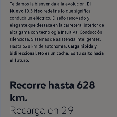
Te damos la bienvenida a la evolución.
El
Nuevo ID.3
Neo
redefine lo que significa
conducir un
eléctrico
. Diseño renovado y
elegante que destaca
en
la carretera. Interior de
alta gama con tecnología intuitiva. Conducción
silenciosa. Sistemas de asistencia inteligentes.
Hasta 628 km de
autonomía
.
Carga rápida y
bidireccional. No es un
coche
. Es tu salto hacia
el
futuro
.
Enable fullscreen mode
Recorre hasta 628
km.
Recarga
en
29