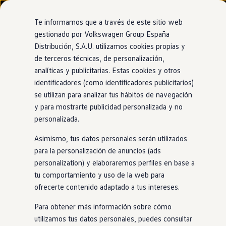
Modelos y configurador
Nuevo ID. Cross
Te informamos que a través de este sitio web
Vehículos Comerciales
gestionado por Volkswagen Group España
Compra y ofertas
Distribución, S.A.U. utilizamos cookies propias y
Ir
Ir
Volkswagen nuevo en stock
directamente
directamente
Volkswagen de ocasión
de terceros técnicas, de personalización,
al contenido
al pie de
Financiación
analíticas y publicitarias. Estas cookies y otros
página
My Renting
identificadores (como identificadores publicitarios)
My Way
Seguros
se utilizan para analizar tus hábitos de navegación
Empresas
y para mostrarte publicidad personalizada y no
Autoescuelas
personalizada.
Eléctricos e híbridos
Más sobre eléctricos
Asimismo, tus datos personales serán utilizados
Más sobre híbridos
Plan Auto +
para la personalización de anuncios (ads
CAE
personalization) y elaboraremos perfiles en base a
Etiquetas DGT
tu comportamiento y uso de la web para
Simulador de autonomía, carga y ahorro
Carga y autonomía
ofrecerte contenido adaptado a tus intereses.
Soluciones de carga
Tarifas de carga
Para obtener más información sobre cómo
Carga en casa
utilizamos tus datos personales, puedes consultar
Modos de carga