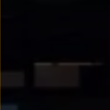
Passat
Tiguan
Touareg
Touran
t-roc-1
Asistencia en carretera