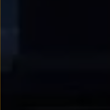
Llantas y neumáticos
Recambios Volkswagen
Accesorios y merchandising
Seguridad
Transporte
Entretenimiento
Personalización
Carga
Merchandising
Todo sobre tu Volkswagen
Tu coche conectado
Luces de advertencia
Manuales del coche
Información sobre EA189
Accede a My Volkswagen
Todo sobre tu Volkswagen
Información sobre Diésel XTL
Suscripción de mantenimiento Long Drive
Modelos anteriores
Beetle
Scirocco
Jetta
Sharan
Golf
Polo