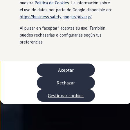
Autonomía
nuestra
Política de Cookies
. La información sobre
Clientes y posventa
el uso de datos por parte de Google disponible en:
Club Volkswagen
https://business.safety.google/privacy/
Ofertas posventa
Eventos y experiencias
Al pulsar en “aceptar” aceptas su uso. También
Beneficios Volkswagen
Asistencia en carretera
puedes rechazarlas o configurarlas según tus
Servicios de movilidad
preferencias.
Garantía del fabricante
Beneficios del taller oficial
Rent-a-Car
Servicios digitales
Buscar servicios para tu modelo
Aceptar
Volkswagen Apps, inicio de sesión y tienda
Conectar el móvil con el vehículo
Actualizaciones del software, los mapas y las e
Rechazar
Mantenimiento y reparaciones
Revisiones e ITV
Gestionar cookies
Aceite y líquidos del motor
Baterías
Frenos
Motor y chasis
Aire acondicionado y filtros
Faros y lunas
Carrocería y pintura