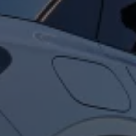
Passat
Tiguan
Touareg
Touran
t-roc-1
Asistencia en carretera