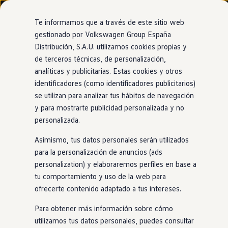
Modelos y configurador
Nuevo ID. Cross
Te informamos que a través de este sitio web
Vehículos Comerciales
gestionado por Volkswagen Group España
Compra y ofertas
Distribución, S.A.U. utilizamos cookies propias y
Ir
Ir
Volkswagen nuevo en stock
directamente
directamente
Volkswagen de ocasión
de terceros técnicas, de personalización,
al contenido
al pie de
Financiación
analíticas y publicitarias. Estas cookies y otros
página
My Renting
identificadores (como identificadores publicitarios)
My Way
Seguros
se utilizan para analizar tus hábitos de navegación
Empresas
y para mostrarte publicidad personalizada y no
Autoescuelas
personalizada.
Eléctricos e híbridos
Más sobre eléctricos
Asimismo, tus datos personales serán utilizados
Más sobre híbridos
Plan Auto +
para la personalización de anuncios (ads
CAE
personalization) y elaboraremos perfiles en base a
Etiquetas DGT
tu comportamiento y uso de la web para
Simulador de autonomía, carga y ahorro
Carga y autonomía
ofrecerte contenido adaptado a tus intereses.
Soluciones de carga
Tarifas de carga
Para obtener más información sobre cómo
Carga en casa
utilizamos tus datos personales, puedes consultar
Modos de carga