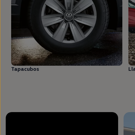
Tapacubos
Ll
Enable fullscreen mode