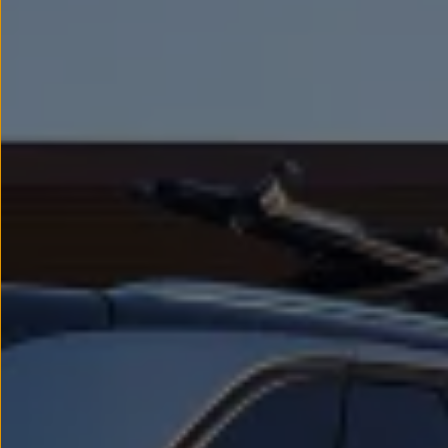
Llantas y neumáticos
Recambios Volkswagen
Accesorios y merchandising
Seguridad
Transporte
Entretenimiento
Personalización
Carga
Merchandising
Todo sobre tu Volkswagen
Tu coche conectado
Luces de advertencia
Manuales del coche
Información sobre EA189
Accede a My Volkswagen
Todo sobre tu Volkswagen
Información sobre Diésel XTL
Suscripción de mantenimiento Long Drive
Modelos anteriores
Beetle
Scirocco
Jetta
Sharan
Golf
Polo