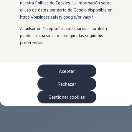
Autonomía
nuestra
Política de Cookies
. La información sobre
Clientes y posventa
el uso de datos por parte de Google disponible en:
Club Volkswagen
https://business.safety.google/privacy/
Ofertas posventa
Eventos y experiencias
Al pulsar en “aceptar” aceptas su uso. También
Beneficios Volkswagen
Asistencia en carretera
puedes rechazarlas o configurarlas según tus
Servicios de movilidad
preferencias.
Garantía del fabricante
Beneficios del taller oficial
Rent-a-Car
Servicios digitales
Buscar servicios para tu modelo
Aceptar
Volkswagen Apps, inicio de sesión y tienda
Conectar el móvil con el vehículo
Actualizaciones del software, los mapas y las e
Rechazar
Mantenimiento y reparaciones
Revisiones e ITV
Gestionar cookies
Aceite y líquidos del motor
Baterías
Frenos
Motor y chasis
Aire acondicionado y filtros
Faros y lunas
Carrocería y pintura