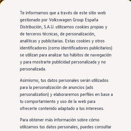
Modelos y configurador
Nuevo ID. Cross
Te informamos que a través de este sitio web
Vehículos Comerciales
gestionado por Volkswagen Group España
Compra y ofertas
Distribución, S.A.U. utilizamos cookies propias y
Ir
Ir
Volkswagen nuevo en stock
directamente
directamente
Volkswagen de ocasión
de terceros técnicas, de personalización,
al contenido
al pie de
Financiación
analíticas y publicitarias. Estas cookies y otros
página
My Renting
identificadores (como identificadores publicitarios)
My Way
Seguros
se utilizan para analizar tus hábitos de navegación
Empresas
y para mostrarte publicidad personalizada y no
Autoescuelas
personalizada.
Eléctricos e híbridos
Más sobre eléctricos
Asimismo, tus datos personales serán utilizados
Más sobre híbridos
Plan Auto +
para la personalización de anuncios (ads
CAE
personalization) y elaboraremos perfiles en base a
Etiquetas DGT
tu comportamiento y uso de la web para
Simulador de autonomía, carga y ahorro
Carga y autonomía
ofrecerte contenido adaptado a tus intereses.
Soluciones de carga
Tarifas de carga
Para obtener más información sobre cómo
Carga en casa
utilizamos tus datos personales, puedes consultar
Modos de carga