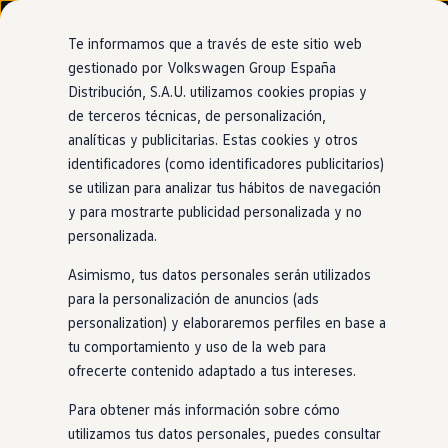
Modelos y configurador
Nuevo ID. Cross
Te informamos que a través de este sitio web
Vehículos Comerciales
gestionado por Volkswagen Group España
Compra y ofertas
Distribución, S.A.U. utilizamos cookies propias y
Ir
Ir
Volkswagen nuevo en stock
directamente
directamente
Volkswagen de ocasión
de terceros técnicas, de personalización,
al contenido
al pie de
Financiación
analíticas y publicitarias. Estas cookies y otros
página
My Renting
identificadores (como identificadores publicitarios)
My Way
Seguros
se utilizan para analizar tus hábitos de navegación
Empresas
y para mostrarte publicidad personalizada y no
Autoescuelas
personalizada.
Eléctricos e híbridos
Más sobre eléctricos
Asimismo, tus datos personales serán utilizados
Más sobre híbridos
Plan Auto +
para la personalización de anuncios (ads
CAE
personalization) y elaboraremos perfiles en base a
Etiquetas DGT
tu comportamiento y uso de la web para
Simulador de autonomía, carga y ahorro
Carga y autonomía
ofrecerte contenido adaptado a tus intereses.
Soluciones de carga
Tarifas de carga
Para obtener más información sobre cómo
Carga en casa
utilizamos tus datos personales, puedes consultar
Modos de carga