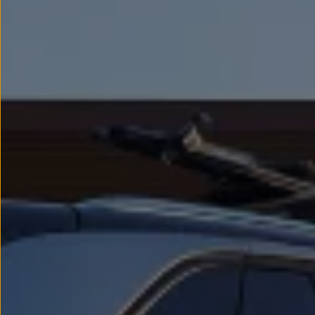
Llantas y neumáticos
Recambios Volkswagen
Accesorios y merchandising
Seguridad
Transporte
Entretenimiento
Personalización
Carga
Merchandising
Todo sobre tu Volkswagen
Tu coche conectado
Luces de advertencia
Manuales del coche
Información sobre EA189
Accede a My Volkswagen
Todo sobre tu Volkswagen
Información sobre Diésel XTL
Suscripción de mantenimiento Long Drive
Modelos anteriores
Beetle
Scirocco
Jetta
Sharan
Golf
Polo