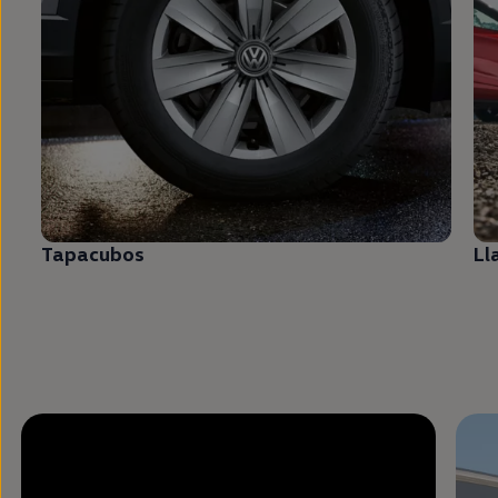
Tapacubos
Ll
Enable fullscreen mode