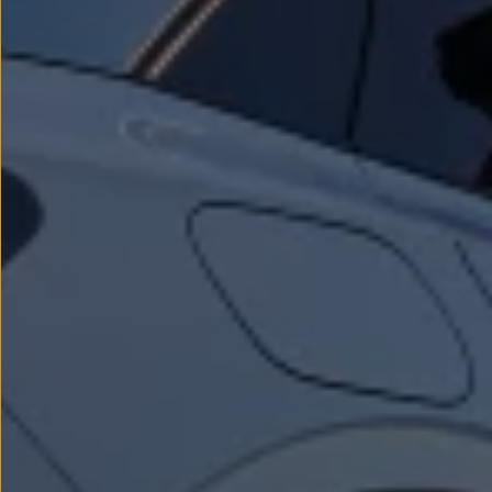
Passat
Tiguan
Touareg
Touran
t-roc-1
Asistencia en carretera