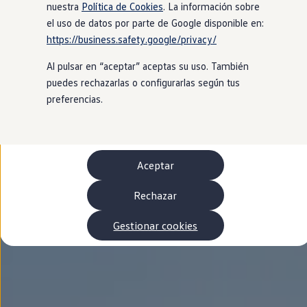
Autonomía
nuestra
Política de Cookies
. La información sobre
Clientes y posventa
el uso de datos por parte de Google disponible en:
Club Volkswagen
https://business.safety.google/privacy/
Ofertas posventa
Eventos y experiencias
Al pulsar en “aceptar” aceptas su uso. También
Beneficios Volkswagen
Asistencia en carretera
puedes rechazarlas o configurarlas según tus
Servicios de movilidad
preferencias.
Garantía del fabricante
Beneficios del taller oficial
Rent-a-Car
Servicios digitales
Buscar servicios para tu modelo
Aceptar
Volkswagen Apps, inicio de sesión y tienda
Conectar el móvil con el vehículo
Actualizaciones del software, los mapas y las e
Rechazar
Mantenimiento y reparaciones
Revisiones e ITV
Gestionar cookies
Aceite y líquidos del motor
Baterías
Frenos
Motor y chasis
Aire acondicionado y filtros
Faros y lunas
Carrocería y pintura