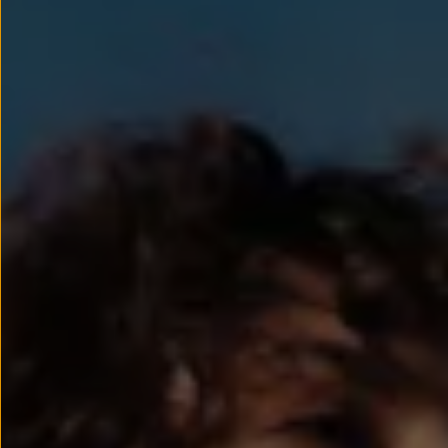
Llantas y neumáticos
Recambios Volkswagen
Accesorios y merchandising
Seguridad
Transporte
Entretenimiento
Personalización
Carga
Merchandising
Todo sobre tu Volkswagen
Tu coche conectado
Luces de advertencia
Manuales del coche
Información sobre EA189
Accede a My Volkswagen
Todo sobre tu Volkswagen
Información sobre Diésel XTL
Suscripción de mantenimiento Long Drive
Modelos anteriores
Beetle
Scirocco
Jetta
Sharan
Golf
Polo