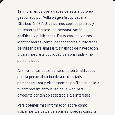
Modelos y configurador
Nuevo ID. Cross
Te informamos que a través de este sitio web
Vehículos Comerciales
gestionado por Volkswagen Group España
Compra y ofertas
Distribución, S.A.U. utilizamos cookies propias y
Ir
Ir
Volkswagen nuevo en stock
directamente
directamente
Volkswagen de ocasión
de terceros técnicas, de personalización,
al contenido
al pie de
Financiación
analíticas y publicitarias. Estas cookies y otros
página
My Renting
identificadores (como identificadores publicitarios)
My Way
Seguros
se utilizan para analizar tus hábitos de navegación
Empresas
y para mostrarte publicidad personalizada y no
Autoescuelas
personalizada.
Eléctricos e híbridos
Más sobre eléctricos
Asimismo, tus datos personales serán utilizados
Más sobre híbridos
Plan Auto +
para la personalización de anuncios (ads
CAE
personalization) y elaboraremos perfiles en base a
Etiquetas DGT
tu comportamiento y uso de la web para
Simulador de autonomía, carga y ahorro
Carga y autonomía
ofrecerte contenido adaptado a tus intereses.
Soluciones de carga
Tarifas de carga
Para obtener más información sobre cómo
Carga en casa
utilizamos tus datos personales, puedes consultar
Modos de carga