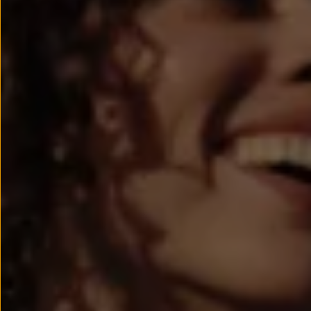
Passat
Tiguan
Touareg
Touran
t-roc-1
Asistencia en carretera