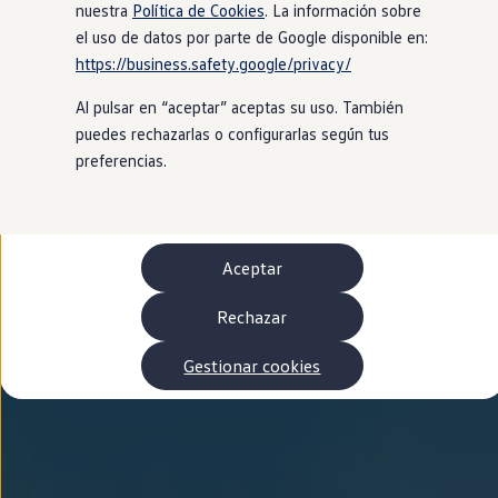
Autonomía
nuestra
Política de Cookies
. La información sobre
Clientes y posventa
el uso de datos por parte de Google disponible en:
Club Volkswagen
https://business.safety.google/privacy/
Ofertas posventa
Eventos y experiencias
Al pulsar en “aceptar” aceptas su uso. También
Beneficios Volkswagen
Asistencia en carretera
puedes rechazarlas o configurarlas según tus
Servicios de movilidad
preferencias.
Garantía del fabricante
Beneficios del taller oficial
Rent-a-Car
Servicios digitales
Buscar servicios para tu modelo
Aceptar
Volkswagen Apps, inicio de sesión y tienda
Conectar el móvil con el vehículo
Actualizaciones del software, los mapas y las e
Rechazar
Mantenimiento y reparaciones
Revisiones e ITV
Gestionar cookies
Aceite y líquidos del motor
Baterías
Frenos
Motor y chasis
Aire acondicionado y filtros
Faros y lunas
Carrocería y pintura