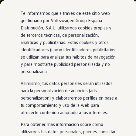
Modelos y configurador
Nuevo ID. Cross
Te informamos que a través de este sitio web
Vehículos Comerciales
gestionado por Volkswagen Group España
Compra y ofertas
Distribución, S.A.U. utilizamos cookies propias y
Ir
Ir
Volkswagen nuevo en stock
directamente
directamente
Volkswagen de ocasión
de terceros técnicas, de personalización,
al contenido
al pie de
Financiación
analíticas y publicitarias. Estas cookies y otros
página
My Renting
identificadores (como identificadores publicitarios)
My Way
Seguros
se utilizan para analizar tus hábitos de navegación
Empresas
y para mostrarte publicidad personalizada y no
Autoescuelas
personalizada.
Eléctricos e híbridos
Más sobre eléctricos
Asimismo, tus datos personales serán utilizados
Más sobre híbridos
Plan Auto +
para la personalización de anuncios (ads
CAE
personalization) y elaboraremos perfiles en base a
Etiquetas DGT
tu comportamiento y uso de la web para
Simulador de autonomía, carga y ahorro
Carga y autonomía
ofrecerte contenido adaptado a tus intereses.
Soluciones de carga
Tarifas de carga
Para obtener más información sobre cómo
Carga en casa
utilizamos tus datos personales, puedes consultar
Modos de carga