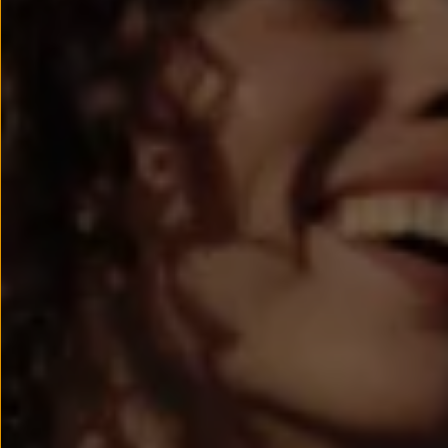
Passat
Tiguan
Touareg
Touran
t-roc-1
Asistencia en carretera