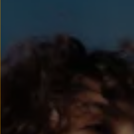
Llantas y neumáticos
Recambios Volkswagen
Accesorios y merchandising
Seguridad
Transporte
Entretenimiento
Personalización
Carga
Merchandising
Todo sobre tu Volkswagen
Tu coche conectado
Luces de advertencia
Manuales del coche
Información sobre EA189
Accede a My Volkswagen
Todo sobre tu Volkswagen
Información sobre Diésel XTL
Suscripción de mantenimiento Long Drive
Modelos anteriores
Beetle
Scirocco
Jetta
Sharan
Golf
Polo