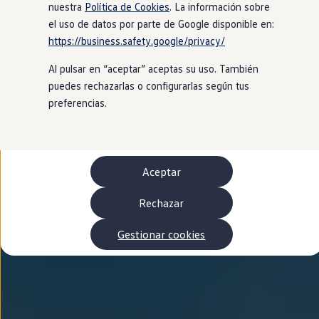
Autonomía
nuestra
Política de Cookies
. La información sobre
Clientes y posventa
el uso de datos por parte de Google disponible en:
Club Volkswagen
https://business.safety.google/privacy/
Ofertas posventa
Eventos y experiencias
Al pulsar en “aceptar” aceptas su uso. También
Beneficios Volkswagen
Asistencia en carretera
puedes rechazarlas o configurarlas según tus
Servicios de movilidad
preferencias.
Garantía del fabricante
Beneficios del taller oficial
Rent-a-Car
Servicios digitales
Buscar servicios para tu modelo
Aceptar
Volkswagen Apps, inicio de sesión y tienda
Conectar el móvil con el vehículo
Actualizaciones del software, los mapas y las e
Rechazar
Mantenimiento y reparaciones
Revisiones e ITV
Gestionar cookies
Aceite y líquidos del motor
Baterías
Frenos
Motor y chasis
Aire acondicionado y filtros
Faros y lunas
Carrocería y pintura