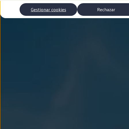
Autonomía
Clientes y posventa
Gestionar cookies
Rechazar
Club Volkswagen
Ofertas posventa
Eventos y experiencias
Beneficios Volkswagen
Asistencia en carretera
Servicios de movilidad
Garantía del fabricante
Beneficios del taller oficial
Rent-a-Car
Servicios digitales
Buscar servicios para tu modelo
Volkswagen Apps, inicio de sesión y tienda
Conectar el móvil con el vehículo
Actualizaciones del software, los mapas y las e
Mantenimiento y reparaciones
Revisiones e ITV
Aceite y líquidos del motor
Baterías
Frenos
Motor y chasis
Aire acondicionado y filtros
Faros y lunas
Carrocería y pintura