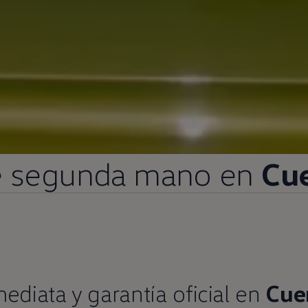
e
segunda
mano
en
Cu
mediata
y
garantía oficial
en
Cue