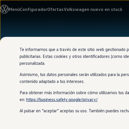
Modelos y configurador
Menú
Configurador
Ofertas
Volkswagen nuevo en stock
Nuevo ID. Cross
Vehículos Comerciales
Compra y ofertas
Volkswagen nuevo en stock
Ir
Ir
Volkswagen de ocasión
directamente
directamente
Financiación
al contenido
al pie de
My Renting
página
My Way
Te informamos que a través de este sitio web gestionado por
Seguros
publicitarias. Estas cookies y otros identificadores (como ide
Empresas
personalizada.
Autoescuelas
Eléctricos e híbridos
Asimismo, tus datos personales serán utilizados para la per
Más sobre eléctricos
Más sobre híbridos
contenido adaptado a tus intereses.
Plan Auto +
CAE
Para obtener más información sobre cómo utilizamos tus da
Etiquetas DGT
en:
https://business.safety.google/privacy/
Simulador de autonomía, carga y ahorro
Carga y autonomía
Al pulsar en “aceptar” aceptas su uso. También puedes recha
Soluciones de carga
Tarifas de carga
Carga en casa
Modos de carga