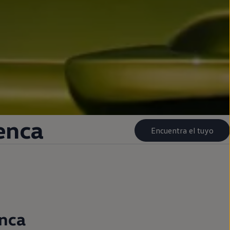
enca
Encuentra el tuyo
nca