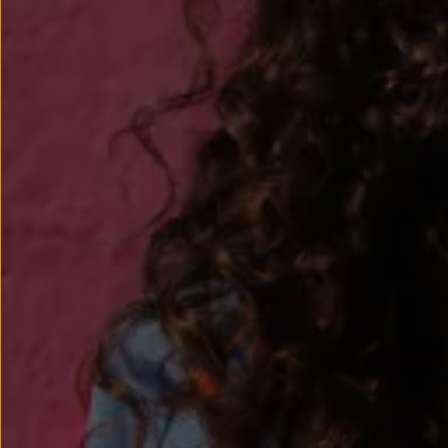
Passat
Tiguan
Touareg
Touran
t-roc-1
Asistencia en carretera