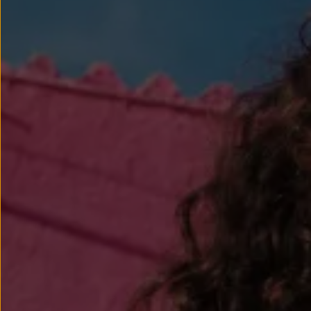
Llantas y neumáticos
Recambios Volkswagen
Accesorios y merchandising
Seguridad
Transporte
Entretenimiento
Personalización
Carga
Merchandising
Todo sobre tu Volkswagen
Tu coche conectado
Luces de advertencia
Manuales del coche
Información sobre EA189
Accede a My Volkswagen
Todo sobre tu Volkswagen
Información sobre Diésel XTL
Suscripción de mantenimiento Long Drive
Modelos anteriores
Beetle
Scirocco
Jetta
Sharan
Golf
Polo