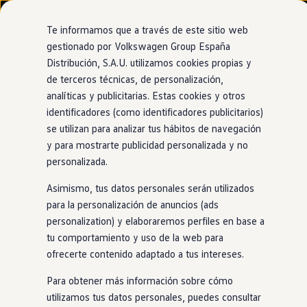
Modelos y configurador
Nuevo ID. Cross
Te informamos que a través de este sitio web
Vehículos Comerciales
gestionado por Volkswagen Group España
Compra y ofertas
Distribución, S.A.U. utilizamos cookies propias y
Ir
Ir
Volkswagen nuevo en stock
directamente
directamente
Volkswagen de ocasión
de terceros técnicas, de personalización,
al contenido
al pie de
Financiación
analíticas y publicitarias. Estas cookies y otros
página
My Renting
identificadores (como identificadores publicitarios)
My Way
Seguros
se utilizan para analizar tus hábitos de navegación
Empresas
y para mostrarte publicidad personalizada y no
Autoescuelas
personalizada.
Eléctricos e híbridos
Más sobre eléctricos
Asimismo, tus datos personales serán utilizados
Más sobre híbridos
Plan Auto +
para la personalización de anuncios (ads
CAE
personalization) y elaboraremos perfiles en base a
Etiquetas DGT
tu comportamiento y uso de la web para
Simulador de autonomía, carga y ahorro
Carga y autonomía
ofrecerte contenido adaptado a tus intereses.
Soluciones de carga
Tarifas de carga
Para obtener más información sobre cómo
Carga en casa
utilizamos tus datos personales, puedes consultar
Modos de carga