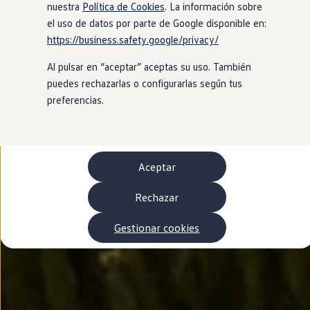
Autonomía
nuestra
Política de Cookies
. La información sobre
Clientes y posventa
el uso de datos por parte de Google disponible en:
Club Volkswagen
https://business.safety.google/privacy/
Ofertas posventa
Eventos y experiencias
Al pulsar en “aceptar” aceptas su uso. También
Beneficios Volkswagen
Asistencia en carretera
puedes rechazarlas o configurarlas según tus
Servicios de movilidad
preferencias.
Garantía del fabricante
Beneficios del taller oficial
Rent-a-Car
Servicios digitales
Buscar servicios para tu modelo
Aceptar
Volkswagen Apps, inicio de sesión y tienda
Conectar el móvil con el vehículo
Actualizaciones del software, los mapas y las e
Rechazar
Mantenimiento y reparaciones
Revisiones e ITV
Gestionar cookies
Aceite y líquidos del motor
Baterías
Frenos
Motor y chasis
Aire acondicionado y filtros
Faros y lunas
Carrocería y pintura