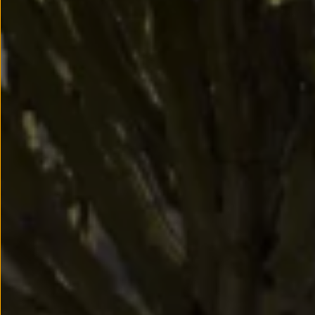
Passat
Tiguan
Touareg
Touran
t-roc-1
Asistencia en carretera