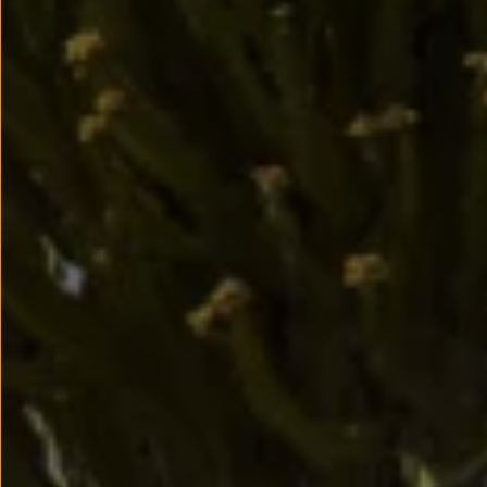
Llantas y neumáticos
Recambios Volkswagen
Accesorios y merchandising
Seguridad
Transporte
Entretenimiento
Personalización
Carga
Merchandising
Todo sobre tu Volkswagen
Tu coche conectado
Luces de advertencia
Manuales del coche
Información sobre EA189
Accede a My Volkswagen
Todo sobre tu Volkswagen
Información sobre Diésel XTL
Suscripción de mantenimiento Long Drive
Modelos anteriores
Beetle
Scirocco
Jetta
Sharan
Golf
Polo