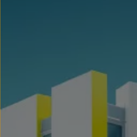
Llantas y neumáticos
Recambios Volkswagen
Accesorios y merchandising
Seguridad
Transporte
Entretenimiento
Personalización
Carga
Merchandising
Todo sobre tu Volkswagen
Tu coche conectado
Luces de advertencia
Manuales del coche
Información sobre EA189
Accede a My Volkswagen
Todo sobre tu Volkswagen
Información sobre Diésel XTL
Suscripción de mantenimiento Long Drive
Modelos anteriores
Beetle
Scirocco
Jetta
Sharan
Golf
Polo