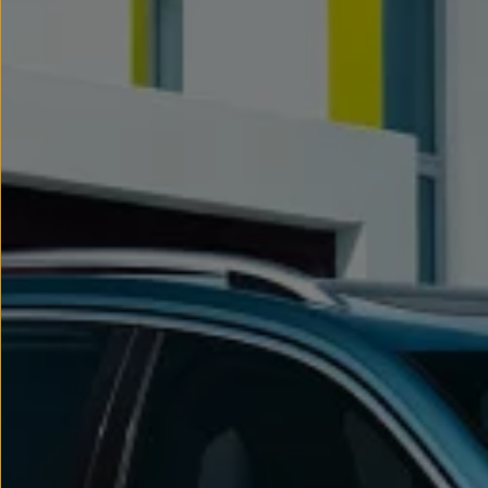
Passat
Tiguan
Touareg
Touran
t-roc-1
Asistencia en carretera