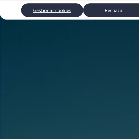
Autonomía
Clientes y posventa
Gestionar cookies
Rechazar
Club Volkswagen
Ofertas posventa
Eventos y experiencias
Beneficios Volkswagen
Asistencia en carretera
Servicios de movilidad
Garantía del fabricante
Beneficios del taller oficial
Rent-a-Car
Servicios digitales
Buscar servicios para tu modelo
Volkswagen Apps, inicio de sesión y tienda
Conectar el móvil con el vehículo
Actualizaciones del software, los mapas y las e
Mantenimiento y reparaciones
Revisiones e ITV
Aceite y líquidos del motor
Baterías
Frenos
Motor y chasis
Aire acondicionado y filtros
Faros y lunas
Carrocería y pintura