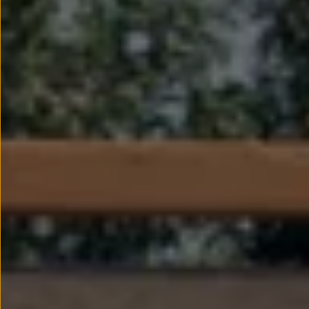
Passat
Tiguan
Touareg
Touran
t-roc-1
Asistencia en carretera