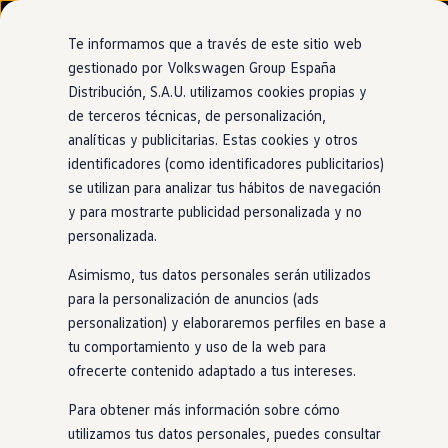
Modelos y configurador
Nuevo ID. Cross
Te informamos que a través de este sitio web
Vehículos Comerciales
gestionado por Volkswagen Group España
Compra y ofertas
Distribución, S.A.U. utilizamos cookies propias y
Ir
Ir
Volkswagen nuevo en stock
directamente
directamente
Volkswagen de ocasión
de terceros técnicas, de personalización,
al contenido
al pie de
Financiación
analíticas y publicitarias. Estas cookies y otros
página
My Renting
identificadores (como identificadores publicitarios)
My Way
Seguros
se utilizan para analizar tus hábitos de navegación
Empresas
y para mostrarte publicidad personalizada y no
Autoescuelas
personalizada.
Eléctricos e híbridos
Más sobre eléctricos
Asimismo, tus datos personales serán utilizados
Más sobre híbridos
Plan Auto +
para la personalización de anuncios (ads
CAE
personalization) y elaboraremos perfiles en base a
Etiquetas DGT
tu comportamiento y uso de la web para
Simulador de autonomía, carga y ahorro
Carga y autonomía
ofrecerte contenido adaptado a tus intereses.
Soluciones de carga
Tarifas de carga
Para obtener más información sobre cómo
Carga en casa
utilizamos tus datos personales, puedes consultar
Modos de carga