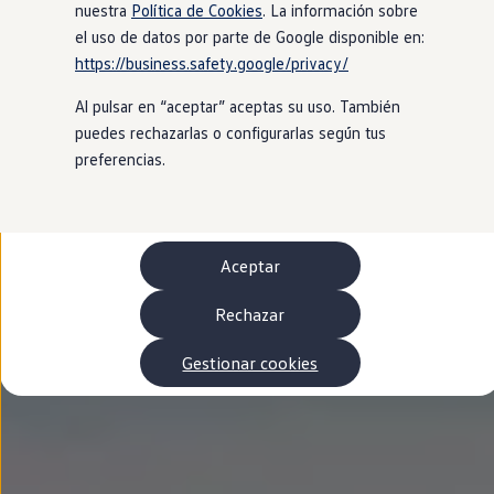
Autonomía
nuestra
Política de Cookies
. La información sobre
Clientes y posventa
el uso de datos por parte de Google disponible en:
Club Volkswagen
https://business.safety.google/privacy/
Ofertas posventa
Eventos y experiencias
Al pulsar en “aceptar” aceptas su uso. También
Beneficios Volkswagen
Asistencia en carretera
puedes rechazarlas o configurarlas según tus
Servicios de movilidad
preferencias.
Garantía del fabricante
Beneficios del taller oficial
Rent-a-Car
Servicios digitales
Buscar servicios para tu modelo
Aceptar
Volkswagen Apps, inicio de sesión y tienda
Conectar el móvil con el vehículo
Actualizaciones del software, los mapas y las e
Rechazar
Mantenimiento y reparaciones
Revisiones e ITV
Gestionar cookies
Aceite y líquidos del motor
Baterías
Frenos
Motor y chasis
Aire acondicionado y filtros
Faros y lunas
Carrocería y pintura