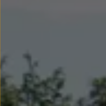
Llantas y neumáticos
Recambios Volkswagen
Accesorios y merchandising
Seguridad
Transporte
Entretenimiento
Personalización
Carga
Merchandising
Todo sobre tu Volkswagen
Tu coche conectado
Luces de advertencia
Manuales del coche
Información sobre EA189
Accede a My Volkswagen
Todo sobre tu Volkswagen
Información sobre Diésel XTL
Suscripción de mantenimiento Long Drive
Modelos anteriores
Beetle
Scirocco
Jetta
Sharan
Golf
Polo