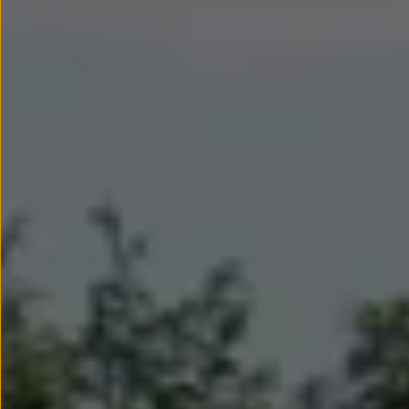
Llantas y neumáticos
Recambios Volkswagen
Accesorios y merchandising
Seguridad
Transporte
Entretenimiento
Personalización
Carga
Merchandising
Todo sobre tu Volkswagen
Tu coche conectado
Luces de advertencia
Manuales del coche
Información sobre EA189
Accede a My Volkswagen
Todo sobre tu Volkswagen
Información sobre Diésel XTL
Suscripción de mantenimiento Long Drive
Modelos anteriores
Beetle
Scirocco
Jetta
Sharan
Golf
Polo