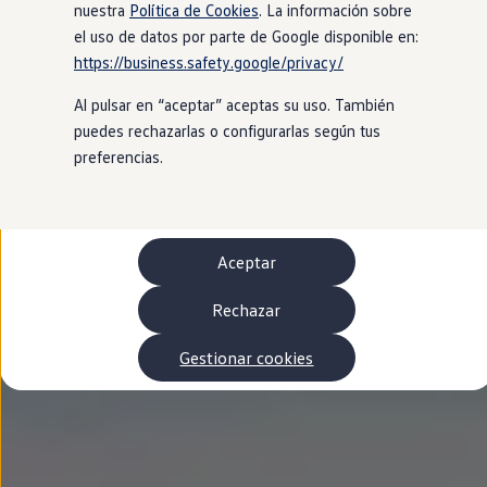
Autonomía
nuestra
Política de Cookies
. La información sobre
Clientes y posventa
el uso de datos por parte de Google disponible en:
Club Volkswagen
https://business.safety.google/privacy/
Ofertas posventa
Eventos y experiencias
Al pulsar en “aceptar” aceptas su uso. También
Beneficios Volkswagen
Asistencia en carretera
puedes rechazarlas o configurarlas según tus
Servicios de movilidad
preferencias.
Garantía del fabricante
Beneficios del taller oficial
Rent-a-Car
Servicios digitales
Buscar servicios para tu modelo
Aceptar
Volkswagen Apps, inicio de sesión y tienda
Conectar el móvil con el vehículo
Actualizaciones del software, los mapas y las e
Rechazar
Mantenimiento y reparaciones
Revisiones e ITV
Gestionar cookies
Aceite y líquidos del motor
Baterías
Frenos
Motor y chasis
Aire acondicionado y filtros
Faros y lunas
Carrocería y pintura