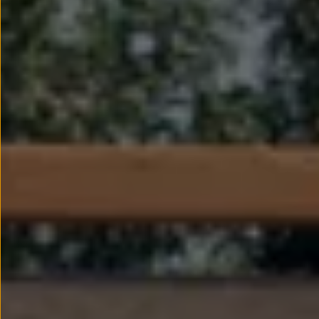
Passat
Tiguan
Touareg
Touran
t-roc-1
Asistencia en carretera