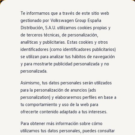
Modelos y configurador
Nuevo ID. Cross
Te informamos que a través de este sitio web
Vehículos Comerciales
gestionado por Volkswagen Group España
Compra y ofertas
Distribución, S.A.U. utilizamos cookies propias y
Ir
Ir
Volkswagen nuevo en stock
directamente
directamente
Volkswagen de ocasión
de terceros técnicas, de personalización,
al contenido
al pie de
Financiación
analíticas y publicitarias. Estas cookies y otros
página
My Renting
identificadores (como identificadores publicitarios)
My Way
Seguros
se utilizan para analizar tus hábitos de navegación
Empresas
y para mostrarte publicidad personalizada y no
Autoescuelas
personalizada.
Eléctricos e híbridos
Más sobre eléctricos
Asimismo, tus datos personales serán utilizados
Más sobre híbridos
Plan Auto +
para la personalización de anuncios (ads
CAE
personalization) y elaboraremos perfiles en base a
Etiquetas DGT
tu comportamiento y uso de la web para
Simulador de autonomía, carga y ahorro
Carga y autonomía
ofrecerte contenido adaptado a tus intereses.
Soluciones de carga
Tarifas de carga
Para obtener más información sobre cómo
Carga en casa
utilizamos tus datos personales, puedes consultar
Modos de carga