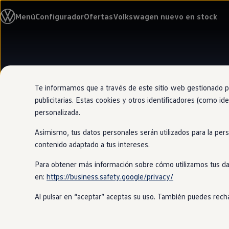
Modelos y configurador
Menú
Configurador
Ofertas
Volkswagen nuevo en stock
Nuevo ID. Cross
Vehículos Comerciales
Compra y ofertas
Volkswagen nuevo en stock
Ir
Ir
Volkswagen de ocasión
directamente
directamente
Financiación
al contenido
al pie de
My Renting
página
My Way
Te informamos que a través de este sitio web gestionado por
Seguros
publicitarias. Estas cookies y otros identificadores (como ide
Empresas
personalizada.
Autoescuelas
Eléctricos e híbridos
Asimismo, tus datos personales serán utilizados para la per
Más sobre eléctricos
Más sobre híbridos
contenido adaptado a tus intereses.
Plan Auto +
CAE
Para obtener más información sobre cómo utilizamos tus da
Etiquetas DGT
en:
https://business.safety.google/privacy/
Simulador de autonomía, carga y ahorro
Carga y autonomía
Al pulsar en “aceptar” aceptas su uso. También puedes recha
Soluciones de carga
Tarifas de carga
Carga en casa
Modos de carga