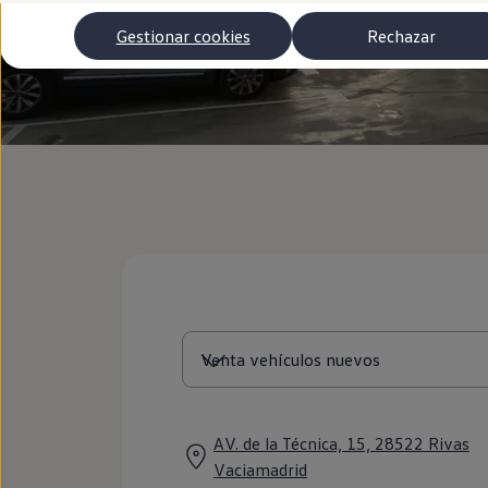
Autonomía
Clientes y posventa
Gestionar cookies
Rechazar
Club Volkswagen
Ofertas posventa
Eventos y experiencias
Beneficios Volkswagen
Asistencia en carretera
Servicios de movilidad
Garantía del fabricante
Beneficios del taller oficial
Rent-a-Car
Servicios digitales
Buscar servicios para tu modelo
Volkswagen Apps, inicio de sesión y tienda
Conectar el móvil con el vehículo
Actualizaciones del software, los mapas y las e
Mantenimiento y reparaciones
Revisiones e ITV
Aceite y líquidos del motor
Baterías
Frenos
Motor y chasis
Aire acondicionado y filtros
AV. de la Técnica, 15, 28522 Rivas
Faros y lunas
Vaciamadrid
Carrocería y pintura