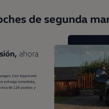
oches de
segunda
ma
sión,
ahora
swagen. Con Approved
on entrega inmediata,
cnica de 126 puntos y