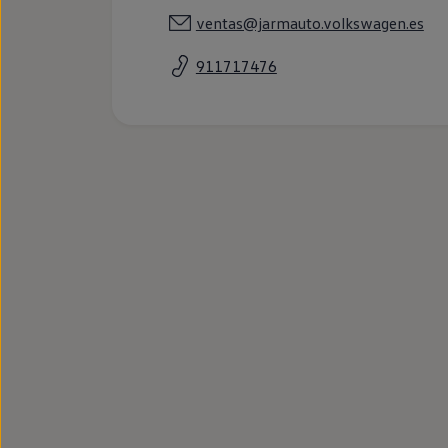
Llantas y neumáticos
ventas@jarmauto.volkswagen.es
Recambios Volkswagen
Accesorios y merchandising
Seguridad
911717476
Transporte
Entretenimiento
Personalización
Carga
Merchandising
Todo sobre tu Volkswagen
Tu coche conectado
Luces de advertencia
Manuales del coche
Información sobre EA189
Accede a My Volkswagen
Todo sobre tu Volkswagen
Información sobre Diésel XTL
Suscripción de mantenimiento Long Drive
Modelos anteriores
Beetle
Scirocco
Jetta
Sharan
Golf
Polo