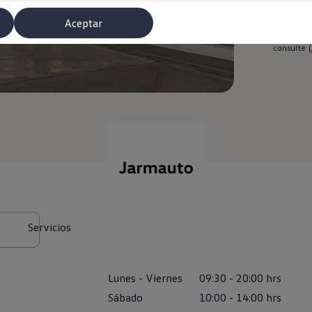
Aceptar
El respons
consulte
(
misoras de radio
Servicios
Lunes
-
Viernes
09:30
-
20:00
hrs
Sábado
10:00
-
14:00
hrs