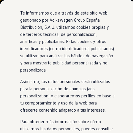
Modelos y configurador
Nuevo ID. Cross
Te informamos que a través de este sitio web
Vehículos Comerciales
gestionado por Volkswagen Group España
Compra y ofertas
Distribución, S.A.U. utilizamos cookies propias y
Ir
Ir
Volkswagen nuevo en stock
directamente
directamente
Volkswagen de ocasión
de terceros técnicas, de personalización,
al contenido
al pie de
Financiación
analíticas y publicitarias. Estas cookies y otros
página
My Renting
identificadores (como identificadores publicitarios)
My Way
Seguros
se utilizan para analizar tus hábitos de navegación
Empresas
y para mostrarte publicidad personalizada y no
Autoescuelas
personalizada.
Eléctricos e híbridos
Más sobre eléctricos
Asimismo, tus datos personales serán utilizados
Más sobre híbridos
Plan Auto +
para la personalización de anuncios (ads
CAE
personalization) y elaboraremos perfiles en base a
Etiquetas DGT
tu comportamiento y uso de la web para
Simulador de autonomía, carga y ahorro
Carga y autonomía
ofrecerte contenido adaptado a tus intereses.
Soluciones de carga
Tarifas de carga
Para obtener más información sobre cómo
Carga en casa
utilizamos tus datos personales, puedes consultar
Modos de carga