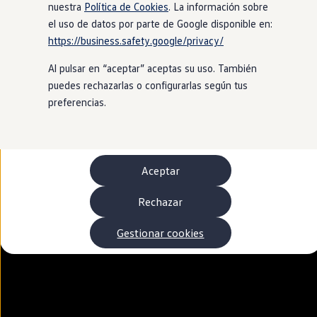
Autonomía
nuestra
Política de Cookies
. La información sobre
Clientes y posventa
el uso de datos por parte de Google disponible en:
Club Volkswagen
https://business.safety.google/privacy/
Ofertas posventa
Eventos y experiencias
Al pulsar en “aceptar” aceptas su uso. También
Beneficios Volkswagen
Asistencia en carretera
puedes rechazarlas o configurarlas según tus
Servicios de movilidad
preferencias.
Garantía del fabricante
Beneficios del taller oficial
Rent-a-Car
Servicios digitales
Buscar servicios para tu modelo
Aceptar
Volkswagen Apps, inicio de sesión y tienda
Conectar el móvil con el vehículo
Actualizaciones del software, los mapas y las e
Rechazar
Mantenimiento y reparaciones
Revisiones e ITV
Gestionar cookies
Aceite y líquidos del motor
Baterías
Frenos
Motor y chasis
Aire acondicionado y filtros
Faros y lunas
Carrocería y pintura