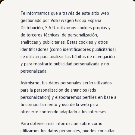
Modelos y configurador
Nuevo ID. Cross
Te informamos que a través de este sitio web
Vehículos Comerciales
gestionado por Volkswagen Group España
Compra y ofertas
Distribución, S.A.U. utilizamos cookies propias y
Ir
Ir
Volkswagen nuevo en stock
directamente
directamente
Volkswagen de ocasión
de terceros técnicas, de personalización,
al contenido
al pie de
Financiación
analíticas y publicitarias. Estas cookies y otros
página
My Renting
identificadores (como identificadores publicitarios)
My Way
Revisión del estado
Seguros
se utilizan para analizar tus hábitos de navegación
Empresas
y para mostrarte publicidad personalizada y no
Autoescuelas
general de la
personalizada.
Eléctricos e híbridos
Más sobre eléctricos
Asimismo, tus datos personales serán utilizados
carrocería
Más sobre híbridos
Plan Auto +
para la personalización de anuncios (ads
CAE
personalization) y elaboraremos perfiles en base a
Etiquetas DGT
tu comportamiento y uso de la web para
Revisaremos la carrocería para ver si hay abolladuras,
Simulador de autonomía, carga y ahorro
Carga y autonomía
ofrecerte contenido adaptado a tus intereses.
desperfectos
en
la pintura o algún punto de oxidación.
Soluciones de carga
Contar con una carrocería intacta permite que todos los
Tarifas de carga
Para obtener más información sobre cómo
sensores de tu
coche
funcionen a la perfección y así
Carga en casa
utilizamos tus datos personales, puedes consultar
Modos de carga
garantizar tu seguridad.