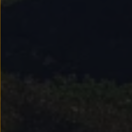
Passat
Tiguan
Touareg
Touran
t-roc-1
Asistencia en carretera