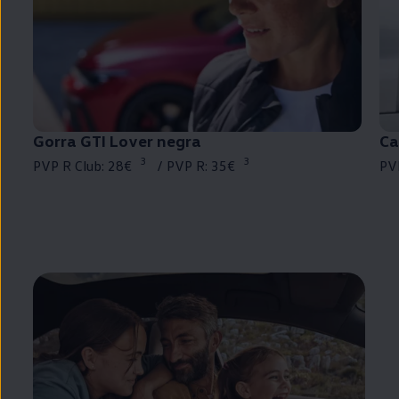
Gorra
GTI
Lover negra
Ca
3
3
PVP R Club: 28€⁠
/ PVP R: 35€⁠
PV