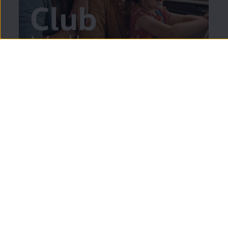
Y si eres del Club
Volkswagen
:
20%
de descuento
en
todos los
accesorios
4