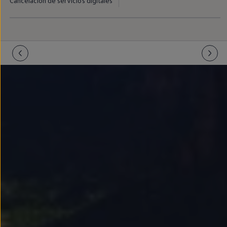
Cancelación de servicios digitales
Llantas y neumáticos
Recambios Volkswagen
Accesorios y merchandising
Seguridad
Transporte
Entretenimiento
Personalización
Carga
Merchandising
Todo sobre tu Volkswagen
Tu coche conectado
Luces de advertencia
Manuales del coche
Información sobre EA189
Accede a My Volkswagen
Todo sobre tu Volkswagen
Información sobre Diésel XTL
Suscripción de mantenimiento Long Drive
Modelos anteriores
Beetle
Scirocco
Jetta
Sharan
Golf
Polo