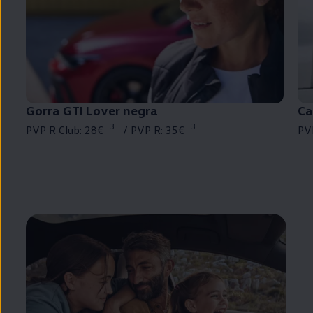
Gorra
GTI
Lover negra
Ca
3
3
PVP R Club: 28€⁠
/ PVP R: 35€⁠
PV