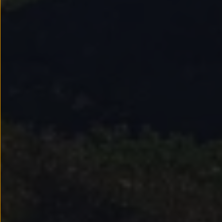
Passat
Tiguan
Touareg
Touran
t-roc-1
Asistencia en carretera