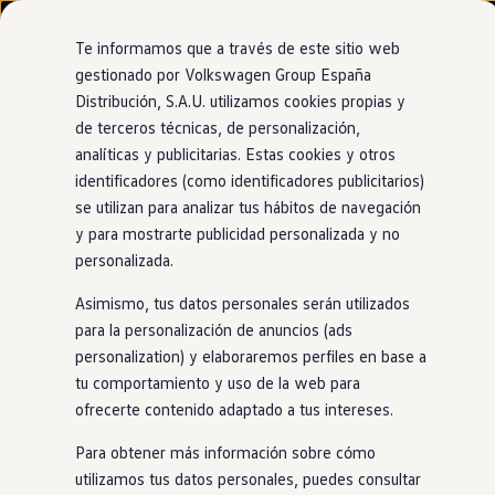
Modelos y configurador
Nuevo ID. Cross
Te informamos que a través de este sitio web
Vehículos Comerciales
gestionado por Volkswagen Group España
Compra y ofertas
Distribución, S.A.U. utilizamos cookies propias y
Ir
Ir
Volkswagen nuevo en stock
directamente
directamente
Volkswagen de ocasión
de terceros técnicas, de personalización,
al contenido
al pie de
Financiación
analíticas y publicitarias. Estas cookies y otros
página
My Renting
identificadores (como identificadores publicitarios)
My Way
Revisión del sistema
Seguros
se utilizan para analizar tus hábitos de navegación
Empresas
y para mostrarte publicidad personalizada y no
Autoescuelas
de frenos
personalizada.
Eléctricos e híbridos
Más sobre eléctricos
Asimismo, tus datos personales serán utilizados
Más sobre híbridos
Plan Auto +
para la personalización de anuncios (ads
Nos aseguraremos de que los discos de freno y las pastillas
CAE
personalization) y elaboraremos perfiles en base a
estén
en
buen estado. Así podrás frenar cuando toque, sin
Etiquetas DGT
tu comportamiento y uso de la web para
que nada frene tus planes.
Simulador de autonomía, carga y ahorro
Carga y autonomía
ofrecerte contenido adaptado a tus intereses.
Soluciones de carga
Pide cita en tu taller
Tarifas de carga
Para obtener más información sobre cómo
Carga en casa
utilizamos tus datos personales, puedes consultar
Modos de carga