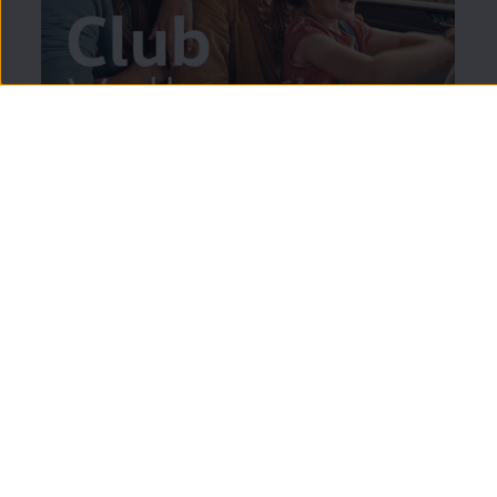
Y si eres del Club
Volkswagen
:
20%
de descuento
en
todos los
accesorios
4