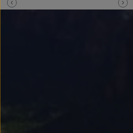
Llantas y neumáticos
Recambios Volkswagen
Accesorios y merchandising
Seguridad
Transporte
Entretenimiento
Personalización
Carga
Merchandising
Todo sobre tu Volkswagen
Tu coche conectado
Luces de advertencia
Manuales del coche
Información sobre EA189
Accede a My Volkswagen
Todo sobre tu Volkswagen
Información sobre Diésel XTL
Suscripción de mantenimiento Long Drive
Modelos anteriores
Beetle
Scirocco
Jetta
Sharan
Golf
Polo