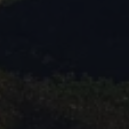
Passat
Tiguan
Touareg
Touran
t-roc-1
Asistencia en carretera