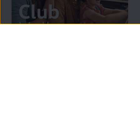
Y si eres del Club
Volkswagen
:
20%
de descuento
en
todos los
accesorios
4