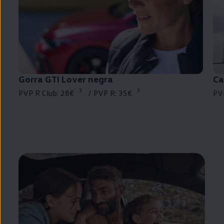
Gorra
GTI
Lover negra
Ca
3
3
PVP R Club: 28€⁠
/ PVP R: 35€⁠
PV