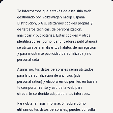
Modelos y configurador
Nuevo ID. Cross
Te informamos que a través de este sitio web
Vehículos Comerciales
gestionado por Volkswagen Group España
Compra y ofertas
Distribución, S.A.U. utilizamos cookies propias y
Ir
Ir
Volkswagen nuevo en stock
directamente
directamente
Volkswagen de ocasión
de terceros técnicas, de personalización,
al contenido
al pie de
Financiación
analíticas y publicitarias. Estas cookies y otros
página
My Renting
identificadores (como identificadores publicitarios)
My Way
Comprobación de los
Seguros
se utilizan para analizar tus hábitos de navegación
Empresas
y para mostrarte publicidad personalizada y no
Autoescuelas
neumáticos
personalizada.
Eléctricos e híbridos
Más sobre eléctricos
Asimismo, tus datos personales serán utilizados
Más sobre híbridos
Plan Auto +
para la personalización de anuncios (ads
Tú, tu
coche
y la carretera. Todo es
perfecto
. No dejes que un
CAE
personalization) y elaboraremos perfiles en base a
problema
en
los neumáticos interrumpa ese momento.
Etiquetas DGT
tu comportamiento y uso de la web para
Revisaremos los cuatro neumáticos y también el de
Simulador de autonomía, carga y ahorro
Carga y autonomía
ofrecerte contenido adaptado a tus intereses.
repuesto para que viajes con toda tranquilidad.
Soluciones de carga
Tarifas de carga
Para obtener más información sobre cómo
Además, si es necesario cambiarlos,
en
tu Servicio Oficial
Carga en casa
utilizamos tus datos personales, puedes consultar
Modos de carga
Volkswagen
el cambio de neumáticos incluye un seguro