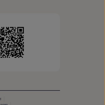
d
swagen