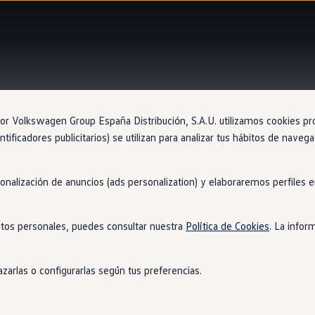
Aplicación
Volkswagen
 Volkswagen Group España Distribución, S.A.U. utilizamos cookies propi
ntificadores publicitarios) se utilizan para analizar tus hábitos de nave
sonalización de anuncios (ads personalization) y elaboraremos perfiles
u vehículo con la apli
tos personales, puedes consultar nuestra
Política de Cookies
. La infor
n
zarlas o configurarlas según tus preferencias.
mación importante
siempre
a la vista, controlar las numerosas fu
kswagen
. Por ejemplo: