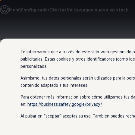
Modelos y configurador
Menú
Configurador
Ofertas
Volkswagen nuevo en stock
Nuevo ID. Cross
Vehículos Comerciales
Compra y ofertas
Volkswagen nuevo en stock
Ir
Ir
Volkswagen de ocasión
directamente
directamente
Financiación
al contenido
al pie de
My Renting
página
My Way
Te informamos que a través de este sitio web gestionado por
Seguros
publicitarias. Estas cookies y otros identificadores (como ide
Empresas
personalizada.
Autoescuelas
Eléctricos e híbridos
Asimismo, tus datos personales serán utilizados para la per
Más sobre eléctricos
Sincroniza t
Más sobre híbridos
contenido adaptado a tus intereses.
Plan Auto +
CAE
Para obtener más información sobre cómo utilizamos tus da
Volkswage
Etiquetas DGT
en:
https://business.safety.google/privacy/
Simulador de autonomía, carga y ahorro
Carga y autonomía
Al pulsar en “aceptar” aceptas su uso. También puedes recha
Soluciones de carga
Tarifas de carga
De este modo puedes tener la infor
Carga en casa
descubrir nuevas opciones de tu
Vol
Modos de carga