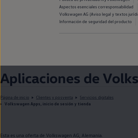
Aspectos esenciales corresponsabilidad
Volkswagen AG (Aviso legal y textos jurídi
Información de seguridad del producto
Aplicaciones de
Volk
Página de inicio
Clientes y posventa
Servicios digitales
Volkswagen Apps, inicio de sesión y tienda
Esta es una oferta de
Volkswagen
AG, Alemania.