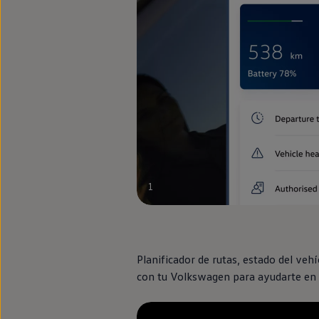
Llantas y neumáticos
Recambios Volkswagen
Accesorios y merchandising
Seguridad
Transporte
Entretenimiento
Personalización
Carga
Merchandising
Todo sobre tu Volkswagen
Tu coche conectado
Luces de advertencia
Manuales del coche
Información sobre EA189
Accede a My Volkswagen
1
Todo sobre tu Volkswagen
Información sobre Diésel XTL
Suscripción de mantenimiento Long Drive
Modelos anteriores
Beetle
Planificador de rutas, estado del vehíc
Scirocco
con tu
Volkswagen
para ayudarte
en
Jetta
Sharan
Golf
Polo