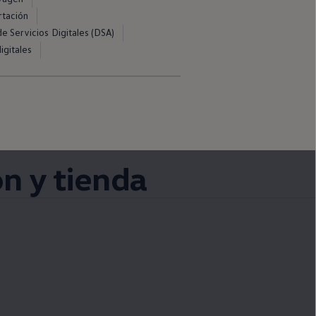
rtación
e Servicios Digitales (DSA)
igitales
ón y tienda