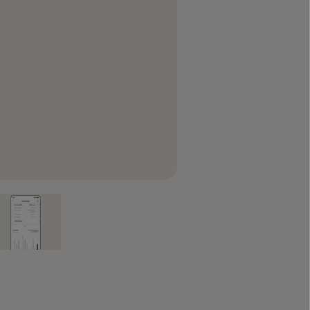
1
e 6
, 6 de 6