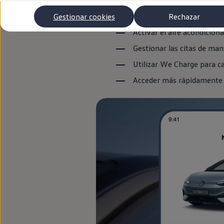
Autonomía
Clientes y posventa
Comprobar el estado del v
Gestionar cookies
Rechazar
Club Volkswagen
Ofertas posventa
Activar el aire acondicion
Eventos y experiencias
Gestionar las citas de ma
Beneficios Volkswagen
Asistencia en carretera
Utilizar
We
Charge
para ca
Servicios de movilidad
Garantía del fabricante
Acceder más rápidamente a
Beneficios del taller oficial
Rent-a-Car
Servicios digitales
Buscar servicios para tu modelo
Volkswagen Apps, inicio de sesión y tienda
Conectar el móvil con el vehículo
Actualizaciones del software, los mapas y las e
Mantenimiento y reparaciones
Revisiones e ITV
Aceite y líquidos del motor
Baterías
Frenos
Motor y chasis
Aire acondicionado y filtros
Faros y lunas
Carrocería y pintura