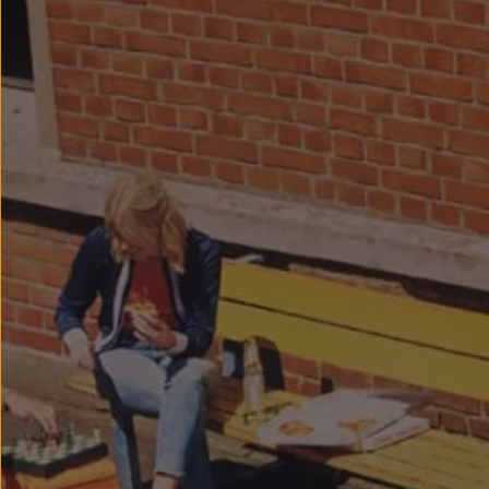
Llantas y neumáticos
Recambios Volkswagen
Accesorios y merchandising
Seguridad
Transporte
Entretenimiento
Personalización
Carga
Merchandising
Todo sobre tu Volkswagen
Tu coche conectado
Luces de advertencia
Manuales del coche
Información sobre EA189
Accede a My Volkswagen
Todo sobre tu Volkswagen
Información sobre Diésel XTL
Suscripción de mantenimiento Long Drive
Modelos anteriores
Beetle
Scirocco
Jetta
Sharan
Golf
Polo