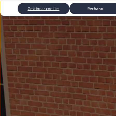
Autonomía
Clientes y posventa
Gestionar cookies
Rechazar
Club Volkswagen
Ofertas posventa
Eventos y experiencias
Beneficios Volkswagen
Asistencia en carretera
Servicios de movilidad
Garantía del fabricante
Beneficios del taller oficial
Rent-a-Car
Servicios digitales
Buscar servicios para tu modelo
Volkswagen Apps, inicio de sesión y tienda
Conectar el móvil con el vehículo
Actualizaciones del software, los mapas y las e
Mantenimiento y reparaciones
Revisiones e ITV
Aceite y líquidos del motor
Baterías
Frenos
Motor y chasis
Aire acondicionado y filtros
Faros y lunas
Carrocería y pintura