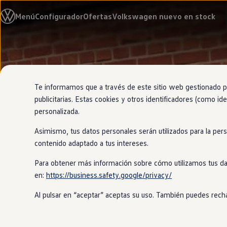
Modelos y configurador
Menú
Configurador
Ofertas
Volkswagen nuevo en stock
Nuevo ID. Cross
Vehículos Comerciales
Compra y ofertas
Volkswagen nuevo en stock
Ir
Ir
Volkswagen de ocasión
directamente
directamente
Financiación
al contenido
al pie de
My Renting
página
My Way
Te informamos que a través de este sitio web gestionado por
Seguros
publicitarias. Estas cookies y otros identificadores (como ide
Empresas
personalizada.
Autoescuelas
Eléctricos e híbridos
Asimismo, tus datos personales serán utilizados para la per
Más sobre eléctricos
Más sobre híbridos
contenido adaptado a tus intereses.
Plan Auto +
CAE
Para obtener más información sobre cómo utilizamos tus da
Etiquetas DGT
en:
https://business.safety.google/privacy/
Simulador de autonomía, carga y ahorro
Carga y autonomía
Al pulsar en “aceptar” aceptas su uso. También puedes recha
Soluciones de carga
Tarifas de carga
Carga en casa
Modos de carga