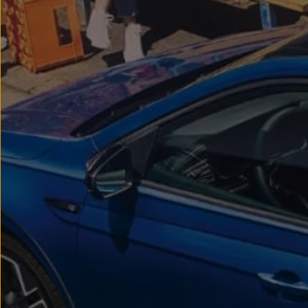
Passat
Tiguan
Touareg
Touran
t-roc-1
Asistencia en carretera