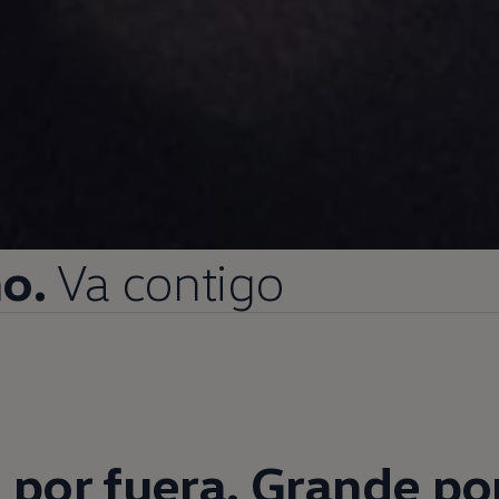
o.
Va contigo
por fuera. Grande po